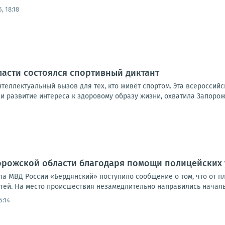
5, 18:18
асти состоялся спортивный диктант
нтеллектуальный вызов для тех, кто живёт спортом. Эта всеросси
и развитие интереса к здоровому образу жизни, охватила Запорожс
орожской области благодаря помощи полицейских 
ла МВД России «Бердянский» поступило сообщение о том, что от п
етей. На место происшествия незамедлительно направились началь
5:14