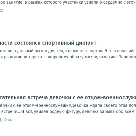
е занятие, в рамках которого участники узнали о сердечно-легоч
:37
асти состоялся спортивный диктант
нтеллектуальный вызов для тех, кто живёт спортом. Эта всеросси
и развитие интереса к здоровому образу жизни, охватила Запорожс
гательная встреча девочки с ее отцом-военнослу
евочки с ее отцом-военнослужащимДевочка ждала своего отца полг
встречи... И вот, увидев родную фигуру, девочка забыла обо всём на
5, 12:44