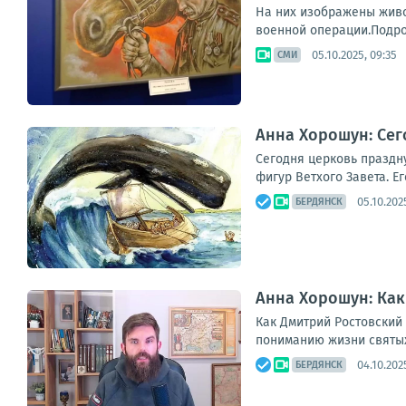
На них изображены живо
военной операции.Подро
05.10.2025, 09:35
СМИ
Анна Хорошун: Сег
Сегодня церковь праздну
фигур Ветхого Завета. Е
05.10.202
БЕРДЯНСК
Анна Хорошун: Ка
Как Дмитрий Ростовский
пониманию жизни святых
04.10.202
БЕРДЯНСК