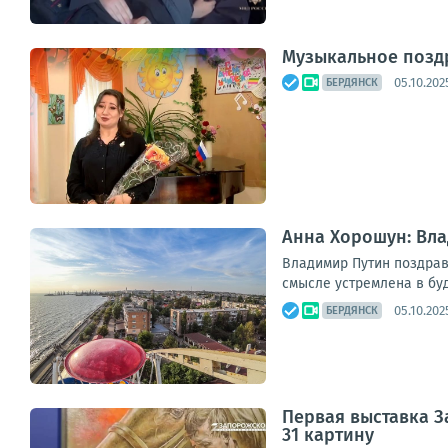
Музыкальное поздр
05.10.2025
БЕРДЯНСК
Анна Хорошун: Вл
Владимир Путин поздрав
смысле устремлена в буд
05.10.2025
БЕРДЯНСК
Первая выставка З
31 картину