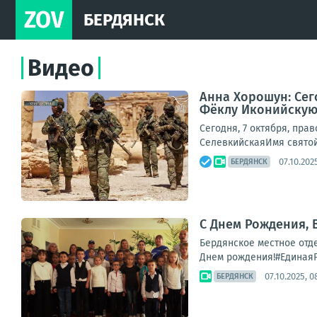
ZOV
БЕРДЯНСК
Видео
Анна Хорошун: Сег
Фёклу Иконийскую,
Сегодня, 7 октября, пр
СелевкийскаяИмя святой 
07.10.202
БЕРДЯНСК
С Днем Рождения,
Бердянское местное отд
Днем рождения!#ЕдинаяР
07.10.2025, 0
БЕРДЯНСК