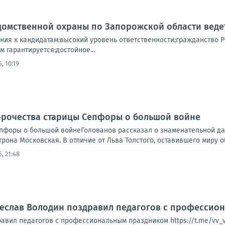
домственной охраны по Запорожской области веде
ия к кандидатам:высокий уровень ответственности;гражданство РФ
 гарантируется:достойное...
5, 10:19
орочества старицы Сепфоры о большой войне
пфоры о большой войнеГолованов рассказал о знаменательной дате
она Московская. В отличие от Льва Толстого, оставившего миру о
5, 21:48
чеслав Володин поздравил педагогов с профессио
авил педагогов с профессиональным праздником https://t.me/vv_v