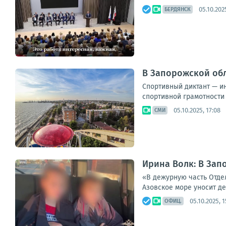
05.10.202
БЕРДЯНСК
В Запорожской обл
Спортивный диктант — и
спортивной грамотности 
05.10.2025, 17:08
СМИ
Ирина Волк: В Зап
«В дежурную часть Отде
Азовское море уносит д
05.10.2025, 1
ОФИЦ.