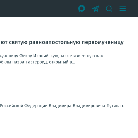
нают святую равноапостольную первомученицу
мученицу Фёклу Иконийскую, также известную как
ёклы назван астероид, открытый в...
а Российской Федерации Владимира Владимировича Путина с