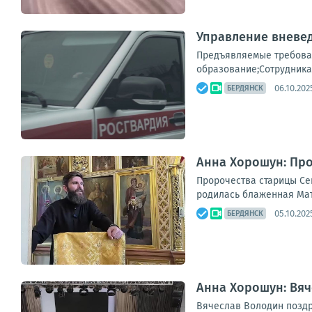
Управление вневе
Предъявляемые требован
образование;Сотрудникам
06.10.202
БЕРДЯНСК
Анна Хорошун: Пр
Пророчества старицы Се
родилась блаженная Матр
05.10.202
БЕРДЯНСК
Анна Хорошун: Вя
Вячеслав Володин поздр