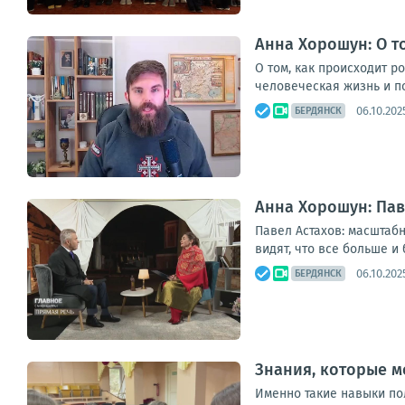
Анна Хорошун: О т
О том, как происходит 
человеческая жизнь и по
06.10.2025
БЕРДЯНСК
Анна Хорошун: Пав
Павел Астахов: масштабн
видят, что все больше и 
06.10.202
БЕРДЯНСК
Знания, которые м
Именно такие навыки по