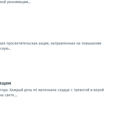
ной реанимации...
йская просветительская акция, направленная на повышение
кую...
жащим
ода. Каждый день её маленькое сердце с тревогой и верой
 свете....