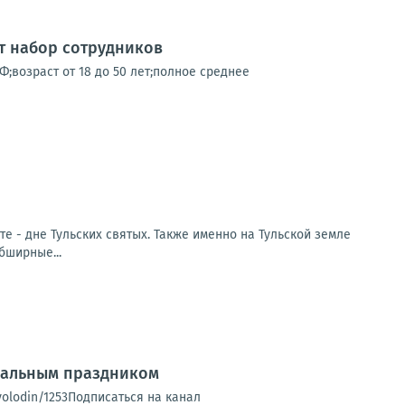
т набор сотрудников
;возраст от 18 до 50 лет;полное среднее
 - дне Тульских святых. Также именно на Тульской земле
бширные...
нальным праздником
olodin/1253Подписаться на канал