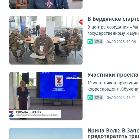
В Бердянске старт
В центре созидания «Ма
государственному и мун
04.10.2025, 19:06
СМИ
Участники проект
19 участников приступи
корреспондент .Обучени
04.10.2025, 18:22
СМИ
Ирина Волк: В Зап
предотвратить тра