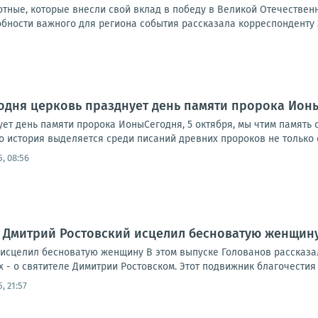
тные, которые внесли свой вклад в победу в Великой Отечествен
бности важного для региона события рассказала корреспонденту 
одня церковь празднует день памяти пророка Ион
ет день памяти пророка ИоныСегодня, 5 октября, мы чтим память 
го история выделяется среди писаний древних пророков не только св
5, 08:56
к Дмитрий Ростовский исцелил бесноватую женщин
 исцелил бесноватую женщину В этом выпуске Голованов рассказа
 - о святителе Димитрии Ростовском. Этот подвижник благочестия
5, 21:57