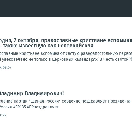
одня, 7 октября, православные христиане вспоми
 также известную как Селевкийская
авославные христиане вспоминают святую равноапостольную перво
увековечено не только в церковных календарях. В честь святой Ф
5, 09:07
 Владимир Владимирович!
еление партии "Единая Россия" сердечно поздравляет Президент
оссия #ЕР185 #ЕРпоздравляет
8:55