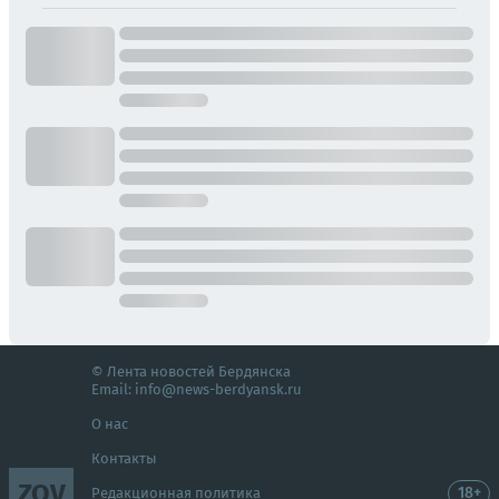
© Лента новостей Бердянска
Email:
info@news-berdyansk.ru
О нас
Контакты
ZOV
18+
Редакционная политика