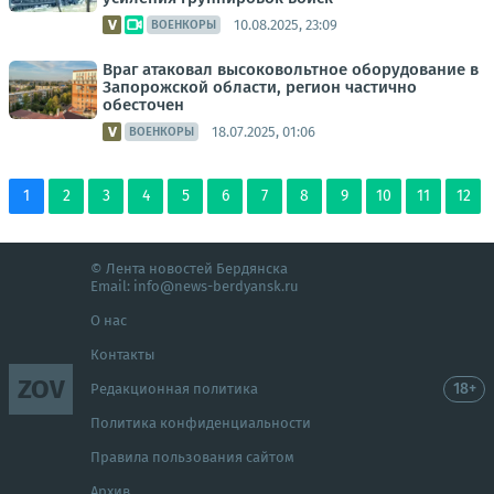
10.08.2025, 23:09
ВОЕНКОРЫ
Враг атаковал высоковольтное оборудование в
Запорожской области, регион частично
обесточен
18.07.2025, 01:06
ВОЕНКОРЫ
1
2
3
4
5
6
7
8
9
10
11
12
© Лента новостей Бердянска
Email:
info@news-berdyansk.ru
О нас
Контакты
ZOV
18+
Редакционная политика
Политика конфиденциальности
Правила пользования сайтом
Архив