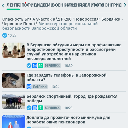
ЛЕНТА
ТОП
ОФИЦ.
ВИДЕО
СМИ
ВОЕНКОРЫ
МНЕНИЯ
ПАБЛИКИ
ФОТО
ЛОНГРИДЫ
Опасность БпЛА участок а/д Р-280 "Новороссия" Бердянск -
Червоное Поле//
Министерство региональной
безопасности Запорожской области
10:35
В Бердянске обсудили меры по профилактике
подростковой преступности и рассмотрели
случай употребления наркотиков
несовершеннолетней
10:30
БЕРДЯНСК
Где зарядить телефоны в Запорожской
области?
10:24
ПАБЛИКИ
Бердянск спортивный: город, где рождаются
победы
10:23
БЕРДЯНСК
Доплата до прожиточного минимума для
неработающих пенсионеров