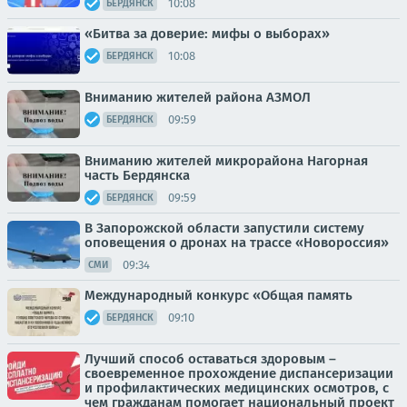
10:08
БЕРДЯНСК
«Битва за доверие: мифы о выборах»
10:08
БЕРДЯНСК
Вниманию жителей района АЗМОЛ
09:59
БЕРДЯНСК
Вниманию жителей микрорайона Нагорная
часть Бердянска
09:59
БЕРДЯНСК
В Запорожской области запустили систему
оповещения о дронах на трассе «Новороссия»
09:34
СМИ
Международный конкурс «Общая память
09:10
БЕРДЯНСК
Лучший способ оставаться здоровым –
своевременное прохождение диспансеризации
и профилактических медицинских осмотров, с
чем гражданам помогает национальный проект