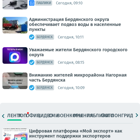
Сегодня, 09:10
ПАБЛИКИ
Администрация Бердянского округа
обеспечивает подвоз воды в населенные
пункты
Сегодня, 10:11
БЕРДЯНСК
Уважаемые жители Бердянского городского
округа
Сегодня, 08:15
БЕРДЯНСК
Вниманию жителей микрорайона Нагорная
часть Бердянска
Сегодня, 10:09
БЕРДЯНСК
ЛЕНТА
ТОП
ОФИЦ.
ВИДЕО
СМИ
ВОЕНКОРЫ
МНЕНИЯ
ПАБЛИКИ
ФОТО
ЛОНГРИДЫ
Цифровая платформа «Мой экспорт» как
инструмент поддержки экспортеров