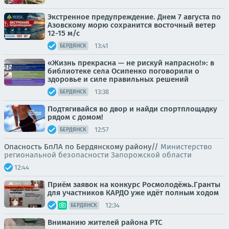
Экстренное предупреждение. Днем 7 августа по
Азовскому морю сохранится восточный ветер
12-15 м/с
13:41
БЕРДЯНСК
«Жизнь прекрасна — не рискуй напрасно!»: в
библиотеке села Осипенко поговорили о
здоровье и силе правильных решений
13:38
БЕРДЯНСК
Подтягивайся во двор и найди спортплощадку
рядом с домом!
12:57
БЕРДЯНСК
Опасность БпЛА по Бердянскому району//
Министерство
региональной безопасности Запорожской области
12:44
Приём заявок на конкурс Росмолодёжь.Гранты
для участников КАРДО уже идёт полным ходом
12:34
БЕРДЯНСК
Вниманию жителей района РТС