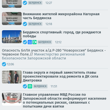
12:27
БЕРДЯНСК
Вниманию жителей микрорайона Нагорная
часть Бердянска
12:18
БЕРДЯНСК
Бердянск спортивный: город, где рождаются
победы
12:12
БЕРДЯНСК
Опасность БпЛА участок а/д Р-280 "Новороссия" Бердянск -
Червоное Поле.//
Министерство региональной
безопасности Запорожской области
12:06
Глава округа и первый заместитель главы
проинспектировали ход ремонта в ДК села
Дмитровка
11:51
БЕРДЯНСК
Главное управление МВД России по
Запорожской области информирует население
о потенциальных рисках, связанных с
попытками дачи взятки