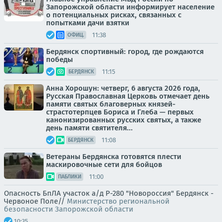
Запорожской области информирует население
о потенциальных рисках, связанных с
попытками дачи взятки
11:38
ОФИЦ.
Бердянск спортивный: город, где рождаются
победы
11:15
БЕРДЯНСК
Анна Хорошун: четверг, 6 августа 2026 года,
Русская Православная Церковь отмечает день
памяти святых благоверных князей-
страстотерпцев Бориса и Глеба — первых
канонизированных русских святых, а также
день памяти святителя...
11:08
БЕРДЯНСК
Ветераны Бердянска готовятся плести
маскировочные сети для бойцов
11:00
ПАБЛИКИ
Опасность БпЛА участок а/д Р-280 "Новороссия" Бердянск -
Червоное Поле//
Министерство региональной
безопасности Запорожской области
10:35