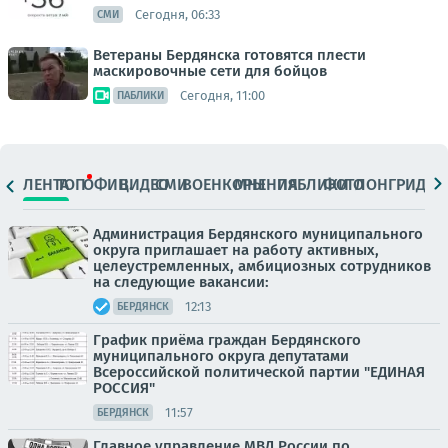
Сегодня, 06:33
СМИ
Ветераны Бердянска готовятся плести
маскировочные сети для бойцов
Сегодня, 11:00
ПАБЛИКИ
ЛЕНТА
ТОП
ОФИЦ.
ВИДЕО
СМИ
ВОЕНКОРЫ
МНЕНИЯ
ПАБЛИКИ
ФОТО
ЛОНГРИДЫ
Администрация Бердянского муниципального
округа приглашает на работу активных,
целеустремленных, амбициозных сотрудников
на следующие вакансии:
12:13
БЕРДЯНСК
График приёма граждан Бердянского
муниципального округа депутатами
Всероссийской политической партии "ЕДИНАЯ
РОССИЯ"
11:57
БЕРДЯНСК
Главное управление МВД России по