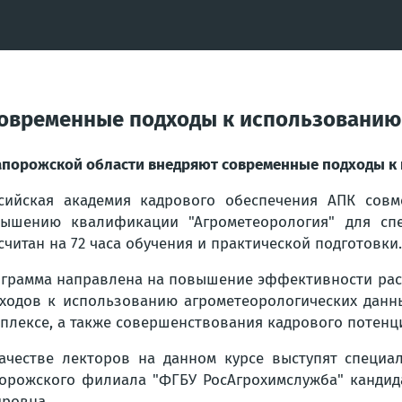
современные подходы к использованию
апорожской области внедряют современные подходы к
сийская академия кадрового обеспечения АПК совм
ышению квалификации "Агрометеорология" для спе
считан на 72 часа обучения и практической подготовки.
грамма направлена на повышение эффективности рас
ходов к использованию агрометеорологических дан
плексе, а также совершенствования кадрового потенц
ачестве лекторов на данном курсе выступят специа
орожского филиала "ФГБУ РосАгрохимслужба" кандида
ировна.