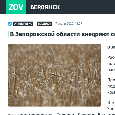
ZOV
БЕРДЯНСК
7 июля 2026, 13:57
ОФИЦИАЛЬНО
БЕРДЯНСК
В Запорожской области внедряют 
В З
Рос
пов
рас
Про
под
ком
В к
Зап
по агрометеорологии - Тодорова Людмила Владим