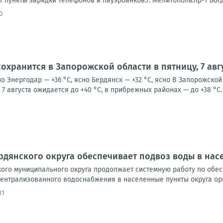
т пункты зарядки телефонов и пауэрбанков:г. Мелитополь:пр-т Богда
0
охранится в Запорожской области в пятницу, 7 авг
но Энергодар — +36 °С, ясно Бердянск — +32 °С, ясно В Запорожск
7 августа ожидается до +40 °С, в прибрежных районах — до +38 °С. 
дянского округа обеспечивает подвоз воды в нас
ого муниципального округа продолжает системную работу по обе
централизованного водоснабжения в населенные пункты округа орг
11