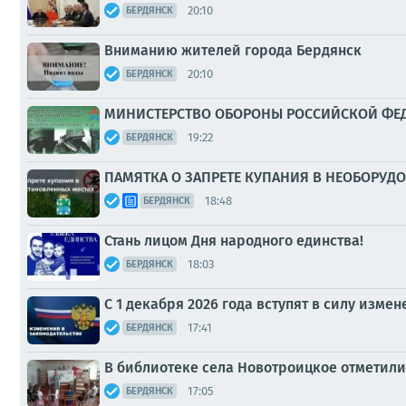
20:10
БЕРДЯНСК
Вниманию жителей города Бердянск
20:10
БЕРДЯНСК
МИНИСТЕРСТВО ОБОРОНЫ РОССИЙСКОЙ ФЕДЕР
19:22
БЕРДЯНСК
ПАМЯТКА О ЗАПРЕТЕ КУПАНИЯ В НЕОБОРУД
18:48
БЕРДЯНСК
Стань лицом Дня народного единства!
18:03
БЕРДЯНСК
С 1 декабря 2026 года вступят в силу изм
17:41
БЕРДЯНСК
В библиотеке села Новотроицкое отметил
17:05
БЕРДЯНСК