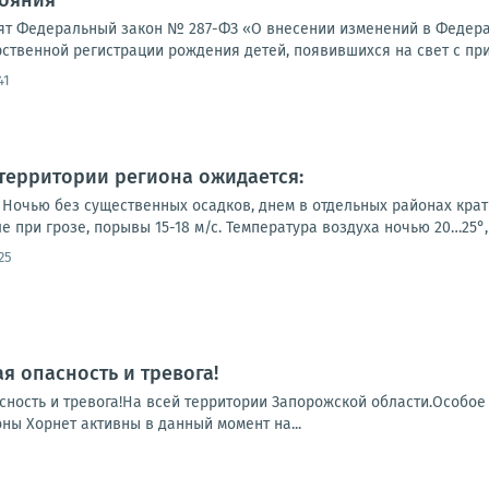
тояния
инят Федеральный закон № 287-ФЗ «О внесении изменений в Федера
рственной регистрации рождения детей, появившихся на свет с пр
41
а территории региона ожидается:
Ночью без существенных осадков, днем в отдельных районах кратк
е при грозе, порывы 15-18 м/с. Температура воздуха ночью 20…25°, 
25
я опасность и тревога!
сность и тревога!На всей территории Запорожской области.Особое
ны Хорнет активны в данный момент на...