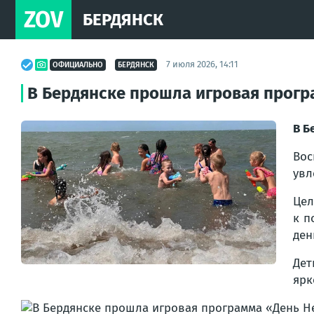
ZOV
БЕРДЯНСК
7 июля 2026, 14:11
ОФИЦИАЛЬНО
БЕРДЯНСК
В Бердянске прошла игровая прогр
В Б
Вос
увл
Цел
к п
ден
Дет
ярк