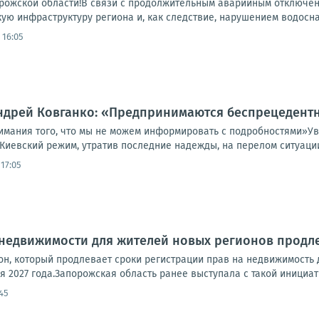
ожской области!В связи с продолжительным аварийным отключени
ую инфраструктуру региона и, как следствие, нарушением водосна
 16:05
Андрей Ковганко: «Предпринимаются беспрецедент
имания того, что мы не можем информировать с подробностями»У
Киевский режим, утратив последние надежды, на перелом ситуации
17:05
 недвижимости для жителей новых регионов продл
он, который продлевает сроки регистрации прав на недвижимость
я 2027 года.Запорожская область ранее выступала с такой инициати
45