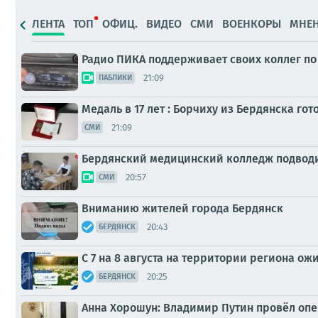
ЛЕНТА
ТОП
ОФИЦ.
ВИДЕО
СМИ
ВОЕНКОРЫ
МНЕ
Радио ПИКА поддерживает своих коллег по
21:09
ПАБЛИКИ
Медаль в 17 лет : Борчиху из Бердянска го
21:09
СМИ
Бердянский медицинский колледж подводи
20:57
СМИ
Вниманию жителей города Бердянск
20:43
БЕРДЯНСК
С 7 на 8 августа на территории региона ож
20:25
БЕРДЯНСК
Анна Хорошун: Владимир Путин провёл оп