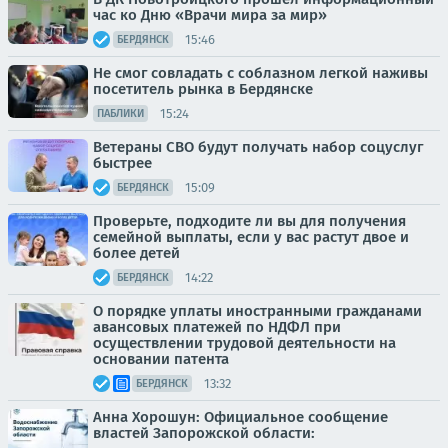
час ко Дню «Врачи мира за мир»
15:46
БЕРДЯНСК
Не смог совладать с соблазном легкой наживы
посетитель рынка в Бердянске
15:24
ПАБЛИКИ
Ветераны СВО будут получать набор соцуслуг
быстрее
15:09
БЕРДЯНСК
Проверьте, подходите ли вы для получения
семейной выплаты, если у вас растут двое и
более детей
14:22
БЕРДЯНСК
О порядке уплаты иностранными гражданами
авансовых платежей по НДФЛ при
осуществлении трудовой деятельности на
основании патента
13:32
БЕРДЯНСК
Анна Хорошун: Официальное сообщение
властей Запорожской области: