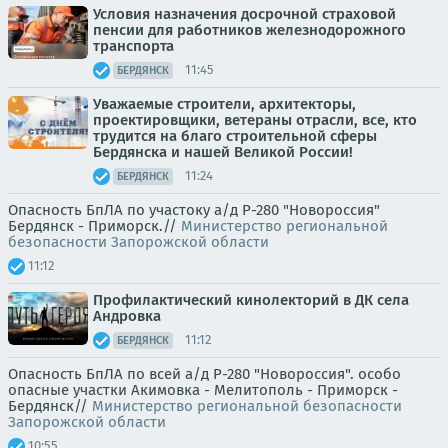
Условия назначения досрочной страховой
пенсии для работников железнодорожного
транспорта
11:45
БЕРДЯНСК
Уважаемые строители, архитекторы,
проектировщики, ветераны отрасли, все, кто
трудится на благо строительной сферы
Бердянска и нашей Великой России!
11:24
БЕРДЯНСК
Опасность БпЛА по участоку а/д Р-280 "Новороссия"
Бердянск - Приморск.//
Министерство региональной
безопасности Запорожской области
11:12
Профилактический кинолекторий в ДК села
Андровка
11:12
БЕРДЯНСК
Опасность БпЛА по всей а/д Р-280 "Новороссия". особо
опасные участки Акимовка - Мелитополь - Приморск -
Бердянск//
Министерство региональной безопасности
Запорожской области
10:55