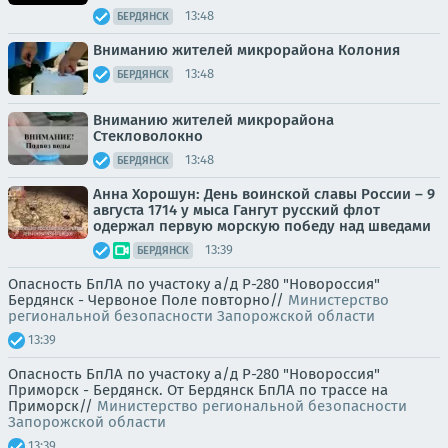
13:48
БЕРДЯНСК
Вниманию жителей микрорайона Колония
13:48
БЕРДЯНСК
Вниманию жителей микрорайона
Стекловолокно
13:48
БЕРДЯНСК
Анна Хорошун: День воинской славы России – 9
августа 1714 у мыса Гангут русский флот
одержал первую морскую победу над шведами
13:39
БЕРДЯНСК
Опасность БпЛА по участоку а/д Р-280 "Новороссия"
Бердянск - Червоное Поле повторно//
Министерство
региональной безопасности Запорожской области
13:39
Опасность БпЛА по участоку а/д Р-280 "Новороссия"
Приморск - Бердянск. От Бердянск БпЛА по трассе на
Приморск//
Министерство региональной безопасности
Запорожской области
13:39