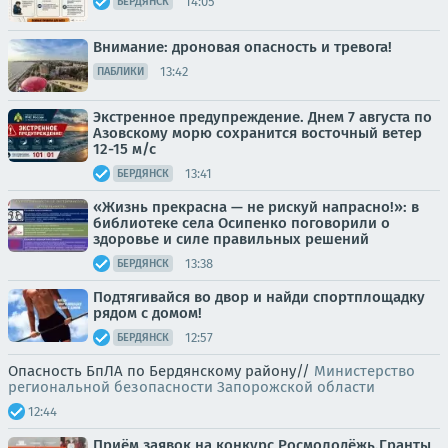
14:05
БЕРДЯНСК
Внимание: дроновая опасность и тревога!
13:42
ПАБЛИКИ
Экстренное предупреждение. Днем 7 августа по
Азовскому морю сохранится восточный ветер
12-15 м/с
13:41
БЕРДЯНСК
«Жизнь прекрасна — не рискуй напрасно!»: в
библиотеке села Осипенко поговорили о
здоровье и силе правильных решений
13:38
БЕРДЯНСК
Подтягивайся во двор и найди спортплощадку
рядом с домом!
12:57
БЕРДЯНСК
Опасность БпЛА по Бердянскому району//
Министерство
региональной безопасности Запорожской области
12:44
Приём заявок на конкурс Росмолодёжь.Гранты