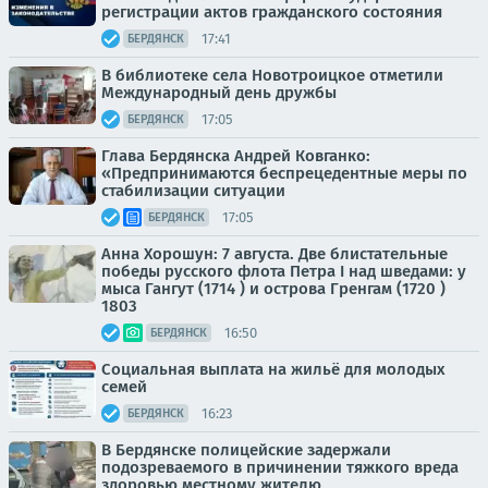
регистрации актов гражданского состояния
17:41
БЕРДЯНСК
В библиотеке села Новотроицкое отметили
Международный день дружбы
17:05
БЕРДЯНСК
Глава Бердянска Андрей Ковганко:
«Предпринимаются беспрецедентные меры по
стабилизации ситуации
17:05
БЕРДЯНСК
Анна Хорошун: 7 августа. Две блистательные
победы русского флота Петра I над шведами: у
мыса Гангут (1714 ) и острова Гренгам (1720 )
1803
16:50
БЕРДЯНСК
Социальная выплата на жильё для молодых
семей
16:23
БЕРДЯНСК
В Бердянске полицейские задержали
подозреваемого в причинении тяжкого вреда
здоровью местному жителю