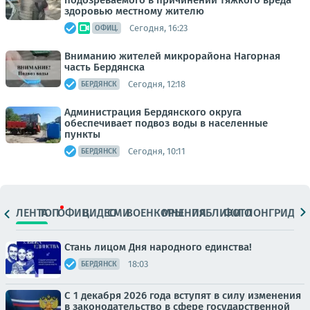
подозреваемого в причинении тяжкого вреда
здоровью местному жителю
Сегодня, 16:23
ОФИЦ.
Вниманию жителей микрорайона Нагорная
часть Бердянска
Сегодня, 12:18
БЕРДЯНСК
Администрация Бердянского округа
обеспечивает подвоз воды в населенные
пункты
Сегодня, 10:11
БЕРДЯНСК
ЛЕНТА
ТОП
ОФИЦ.
ВИДЕО
СМИ
ВОЕНКОРЫ
МНЕНИЯ
ПАБЛИКИ
ФОТО
ЛОНГРИДЫ
Стань лицом Дня народного единства!
18:03
БЕРДЯНСК
С 1 декабря 2026 года вступят в силу изменения
в законодательство в сфере государственной