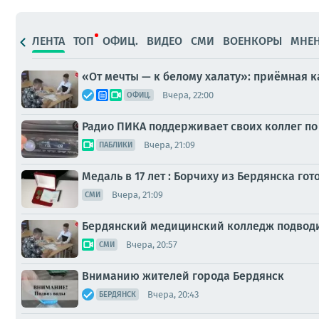
ЛЕНТА
ТОП
ОФИЦ.
ВИДЕО
СМИ
ВОЕНКОРЫ
МНЕ
«От мечты — к белому халату»: приёмная 
Вчера, 22:00
ОФИЦ.
Радио ПИКА поддерживает своих коллег по
Вчера, 21:09
ПАБЛИКИ
Медаль в 17 лет : Борчиху из Бердянска го
Вчера, 21:09
СМИ
Бердянский медицинский колледж подводи
Вчера, 20:57
СМИ
Вниманию жителей города Бердянск
Вчера, 20:43
БЕРДЯНСК