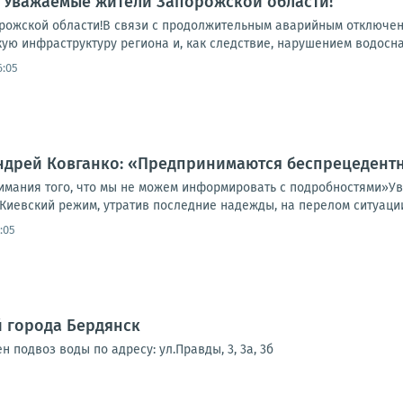
 Уважаемые жители Запорожской области!
ожской области!В связи с продолжительным аварийным отключени
ую инфраструктуру региона и, как следствие, нарушением водосна
6:05
Андрей Ковганко: «Предпринимаются беспрецедент
имания того, что мы не можем информировать с подробностями»У
Киевский режим, утратив последние надежды, на перелом ситуации
:05
 города Бердянск
н подвоз воды по адресу: ул.Правды, 3, 3а, 3б