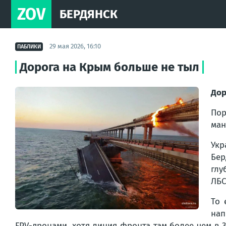
ZOV
БЕРДЯНСК
29 мая 2026, 16:10
ПАБЛИКИ
Дорога на Крым больше не тыл
Дор
Пор
ман
Укр
Бер
глу
ЛБС
То 
нап
FPV-дронами, хотя линия фронта там более чем в 3