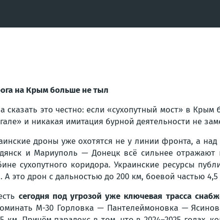
ога на Крым больше не тыл
а сказать это честно: если «сухопутный мост» в Крым
гале» и никакая имитация бурной деятельности не зам
аинские дроны уже охотятся не у линии фронта, а на
дянск и Мариуполь — Донецк всё сильнее отражают 
бине сухопутного коридора. Украинские ресурсы публ
. А это дрон с дальностью до 200 км, боевой частью 4,5
есть
сегодня под угрозой уже ключевая трасса снабж
оминать М-30 Горловка — Пантелеймоновка — Ясинов
5 км. Причём парадокс в том, что в 2024–2025 годах, к