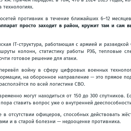
в технологиях.
росетей противник в течение ближайших 6–12 месяц
аппарат просто заходит в район, кружит там и сам 
анская IT-структура, работающая с армией и разведко
ршруты колонн, статистику работы РЭБ, тепловые сл
чти готовое решение для атаки.
перевёл войну в сферу цифровых военных технологи
ормации, на оборонное направление — это прямое под
 расползётся по всей логистике СВО.
ременно могут находиться от 150 до 300 спутников. Е
 пора ставить вопрос уже о внутренней дееспособности
е в отсутствии офицеров, способных действовать жёст
ами и в старой болезни — недооценке противника.