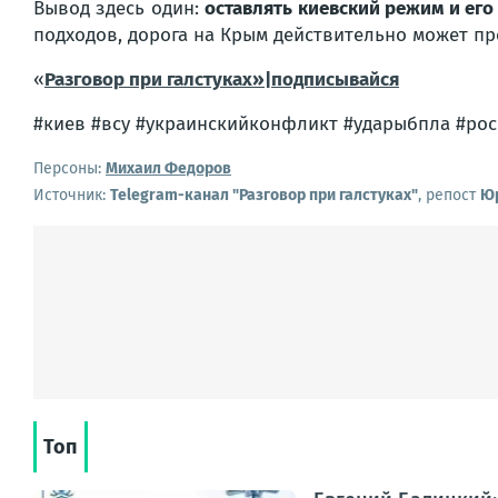
Вывод здесь один:
оставлять киевский режим и его
подходов, дорога на Крым действительно может пре
«
Разговор при галстуках»|подписывайся
#киев #всу #украинскийконфликт #ударыбпла #ро
Персоны:
Михаил Федоров
Источник:
Telegram-канал "Разговор при галстуках"
, репост
Юр
Топ