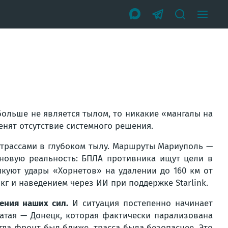
 больше не является тылом, то никакие «мангалы на
енят отсутствие системного решения.
д трассами в глубоком тылу. Маршруты Мариуполь —
новую реальность: БПЛА противника ищут цели в
икуют удары «Хорнетов» на удалении до 160 км от
 кг и наведением через ИИ при поддержке Starlink.
ения наших сил.
И ситуация постепенно начинает
атая — Донецк, которая фактически парализована
огда фронт был ближе, трасса была безопаснее. Это