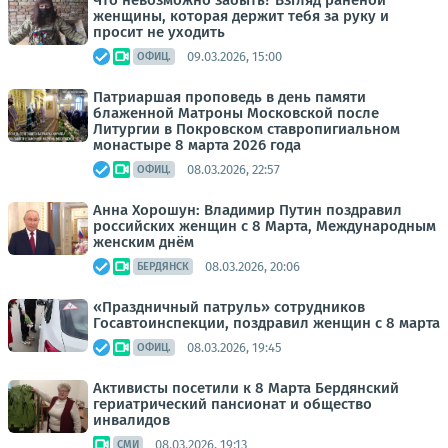
Что невозможно забыть? Взгляд раненой
женщины, которая держит тебя за руку и
просит не уходить
09.03.2026, 15:00
ОФИЦ.
Патриаршая проповедь в день памяти
блаженной Матроны Московской после
Литургии в Покровском ставропигиальном
монастыре 8 марта 2026 года
08.03.2026, 22:57
ОФИЦ.
Анна Хорошун: Владимир Путин поздравил
российских женщин с 8 Марта, Международным
женским днём
08.03.2026, 20:06
БЕРДЯНСК
«Праздничный патруль» сотрудников
Госавтоинспекции, поздравил женщин с 8 марта
08.03.2026, 19:45
ОФИЦ.
Активисты посетили к 8 Марта Бердянский
гериатрический пансионат и общество
инвалидов
08.03.2026, 19:13
СМИ