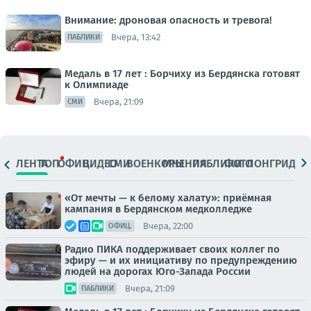
Внимание: дроновая опасность и тревога!
Вчера, 13:42
ПАБЛИКИ
Медаль в 17 лет : Борчиху из Бердянска готовят
к Олимпиаде
Вчера, 21:09
СМИ
ЛЕНТА
ТОП
ОФИЦ.
ВИДЕО
СМИ
ВОЕНКОРЫ
МНЕНИЯ
ПАБЛИКИ
ФОТО
ЛОНГРИДЫ
«От мечты — к белому халату»: приёмная
кампания в Бердянском медколледже
Вчера, 22:00
ОФИЦ.
Радио ПИКА поддерживает своих коллег по
эфиру — и их инициативу по предупреждению
людей на дорогах Юго-Запада России
Вчера, 21:09
ПАБЛИКИ