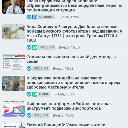
Глава Бердянска Андрей Ковганко:
«Предпринимаются беспрецедентные меры по
стабилизации ситуации
Вчера, 17:05
БЕРДЯНСК
Анна Хорошун: 7 августа. Две блистательные
победы русского флота Петра I над шведами: у
мыса Гангут (1714 ) и острова Гренгам (1720 )
1803
Вчера, 16:50
БЕРДЯНСК
Социальная выплата на жильё для молодых
семей
Вчера, 16:23
БЕРДЯНСК
В Бердянске полицейские задержали
подозреваемого в причинении тяжкого вреда
здоровью местному жителю
Вчера, 16:23
ОФИЦ.
Цифровая платформа «Мой экспорт» как
инструмент поддержки экспортеров
Вчера, 16:06
БЕРДЯНСК
Евгений Балицкий: Уважаемые жители