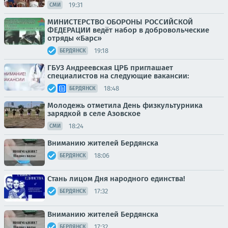
19:31
СМИ
МИНИСТЕРСТВО ОБОРОНЫ РОССИЙСКОЙ
ФЕДЕРАЦИИ ведёт набор в добровольческие
отряды «Барс»
19:18
БЕРДЯНСК
ГБУЗ Андреевская ЦРБ приглашает
специалистов на следующие вакансии:
18:48
БЕРДЯНСК
Молодежь отметила День физкультурника
зарядкой в селе Азовское
18:24
СМИ
Вниманию жителей Бердянска
18:06
БЕРДЯНСК
Стань лицом Дня народного единства!
17:32
БЕРДЯНСК
Вниманию жителей Бердянска
17:32
БЕРДЯНСК