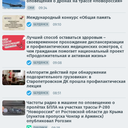
оповещения о дронах на трассе «Новороссия»
09:34
СМИ
Международный конкурс «Общая память
09:10
БЕРДЯНСК
Лучший способ оставаться здоровым –
своевременное прохождение диспансеризации
и профилактических медицинских осмотров, с
чем гражданам помогает национальный проект
«Продолжительная и активная жизнь»
09:08
БЕРДЯНСК
«Алгоритм действий при обнаружении
подозрительного грузовика»: в
Старопетровском ДК прошла профилактическая
лекция
08:51
БЕРДЯНСК
Частоты радио в машине по оповещению о
пролётах БПЛА на участках трассы Р-280
"Новороссия" от Ростовской области до Крыма
(пунктов пропуска Чонгар и Армянск)
опубликовал Рогозин
08:38
ПАБЛИКИ