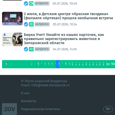
05.07.2026, 10:49
БЕРДЯНСК
2 июля, в Детском центре «Красная гвоздика»
(филиале «Артека») прошла необычная встреча
05.07.2026, 10:34
БЕРДЯНСК
Бирка Учет! Узнайте из наших карточек, как
правильно зарегистрировать животное в
Запорожской области
04.07.2026, 14:16
БЕРДЯНСК
...
...
1
2
3
4
5
6
7
8
9
10
11
12
13
14
15
16
17
18
19
20
21
22
23
24
25
26
27
28
29
30
10
© Лента новостей Бердянска
Email:
info@news-berdyansk.ru
О нас
Контакты
ZOV
18+
Редакционная политика