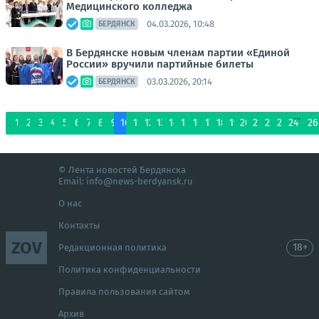
Медицинского колледжа
04.03.2026, 10:48
БЕРДЯНСК
В Бердянске новым членам партии «Единой
России» вручили партийные билеты
03.03.2026, 20:14
БЕРДЯНСК
...
1
2
3
4
5
6
7
8
9
10
11
12
13
14
15
16
17
18
19
20
21
22
23
24
26
© Лента новостей Бердянска
Email:
info@news-berdyansk.ru
О нас
Контакты
ZOV
18+
Редакционная политика
Политика конфиденциальности
Правила пользования сайтом
Архив