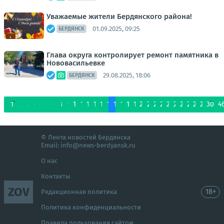
Уважаемые жители Бердянского района!
01.09.2025, 09:25
БЕРДЯНСК
Глава округа контролирует ремонт памятника в
Нововасильевке
29.08.2025, 18:06
БЕРДЯНСК
...
...
1
2
3
4
5
6
7
8
9
10
11
12
13
14
15
16
17
18
19
20
21
22
23
24
25
26
27
28
29
30
4
© Лента новостей Бердянска
Email:
info@news-berdyansk.ru
О нас
Контакты
ZOV
18+
Редакционная политика
Политика конфиденциальности
Правила пользования сайтом