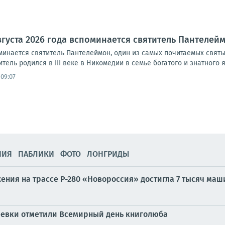
вгуста 2026 года вспоминается святитель Пантелей
оминается святитель Пантелеймон, один из самых почитаемых святы
тель родился в III веке в Никомедии в семье богатого и знатного я
 09:07
НИЯ
ПАБЛИКИ
ФОТО
ЛОНГРИДЫ
ния на трассе Р-280 «Новороссия» достигла 7 тысяч маши
реевки отметили Всемирный день книголюба