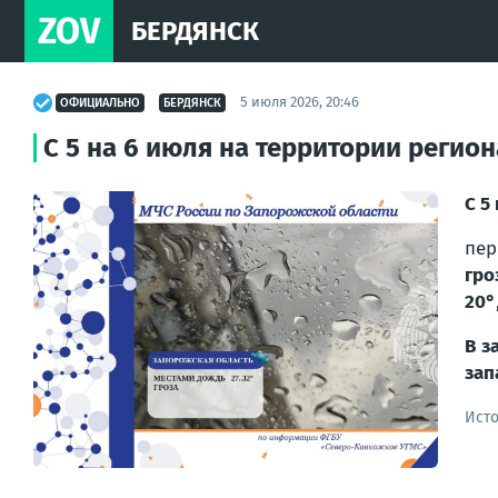
ZOV
БЕРДЯНСК
5 июля 2026, 20:46
ОФИЦИАЛЬНО
БЕРДЯНСК
С 5 на 6 июля на территории регион
С 5
пер
гро
20°
В з
зап
Ист