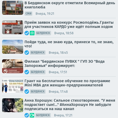
В Бердянском округе отметили Всемирный день
книголюба
Вчера, 19:21
СМИ
Приём заявок на конкурс Росмолодёжь.Гранты
для участников КАРДО уже идёт полным ходом
Вчера, 18:58
БЕРДЯНСК
Пойди туда, не знаю куда, принеси то, не знаю,
что!
Вчера, 18:45
БЕРДЯНСК
Филиал "Бердянское ПУВКХ " ГУП ЗО "Вода
Запорожья" информирует:
Вчера, 17:51
БЕРДЯНСК
Грант на бесплатное обучение по программе
Mini MBA для женщин-предпринимателей
Вчера, 17:48
БЕРДЯНСК
Анна Хорошун: Сильное стихотворение. "У меня
подрастает сын!…" #АннаХорошун Не забудьте
подписаться на наш канал
Вчера, 17:21
БЕРДЯНСК