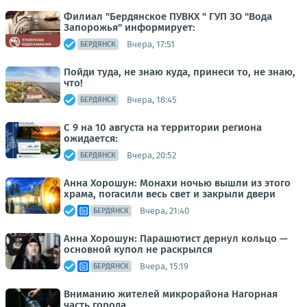
Филиал "Бердянское ПУВКХ " ГУП ЗО "Вода
Запорожья" информирует:
Вчера, 17:51
БЕРДЯНСК
Пойди туда, не знаю куда, принеси то, не знаю,
что!
Вчера, 18:45
БЕРДЯНСК
С 9 на 10 августа на территории региона
ожидается:
Вчера, 20:52
БЕРДЯНСК
Анна Хорошун: Монахи ночью вышли из этого
храма, погасили весь свет и закрыли двери
Вчера, 21:40
БЕРДЯНСК
Анна Хорошун: Парашютист дернул кольцо —
основной купол не раскрылся
Вчера, 15:19
БЕРДЯНСК
Вниманию жителей микрорайона Нагорная
часть города