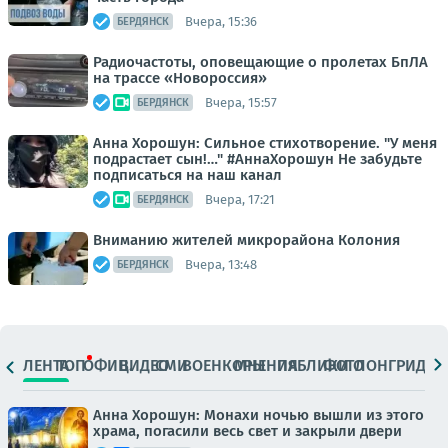
Вчера, 15:36
БЕРДЯНСК
Радиочастоты, оповещающие о пролетах БпЛА
на трассе «Новороссия»
Вчера, 15:57
БЕРДЯНСК
Анна Хорошун: Сильное стихотворение. "У меня
подрастает сын!…" #АннаХорошун Не забудьте
подписаться на наш канал
Вчера, 17:21
БЕРДЯНСК
Вниманию жителей микрорайона Колония
Вчера, 13:48
БЕРДЯНСК
ЛЕНТА
ТОП
ОФИЦ.
ВИДЕО
СМИ
ВОЕНКОРЫ
МНЕНИЯ
ПАБЛИКИ
ФОТО
ЛОНГРИДЫ
Анна Хорошун: Монахи ночью вышли из этого
храма, погасили весь свет и закрыли двери