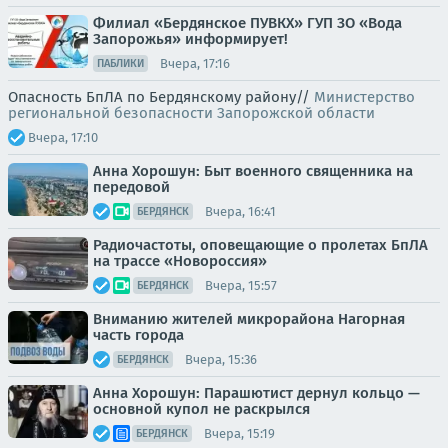
Филиал «Бердянское ПУВКХ» ГУП ЗО «Вода
Запорожья» информирует!
Вчера, 17:16
ПАБЛИКИ
Опасность БпЛА по Бердянскому району//
Министерство
региональной безопасности Запорожской области
Вчера, 17:10
Анна Хорошун: Быт военного священника на
передовой
Вчера, 16:41
БЕРДЯНСК
Радиочастоты, оповещающие о пролетах БпЛА
на трассе «Новороссия»
Вчера, 15:57
БЕРДЯНСК
Вниманию жителей микрорайона Нагорная
часть города
Вчера, 15:36
БЕРДЯНСК
Анна Хорошун: Парашютист дернул кольцо —
основной купол не раскрылся
Вчера, 15:19
БЕРДЯНСК