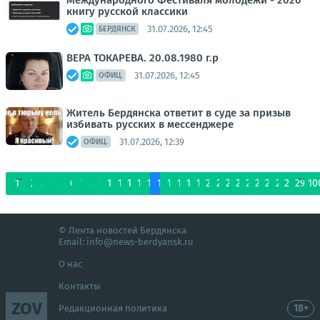
Международного Фестиваля молодежи - 2026
книгу русской классики
31.07.2026, 12:45
БЕРДЯНСК
ВЕРА ТОКАРЕВА. 20.08.1980 г.р
31.07.2026, 12:45
ОФИЦ.
Житель Бердянска ответит в суде за призыв
избивать русских в мессенджере
31.07.2026, 12:39
ОФИЦ.
...
...
1
2
3
4
5
6
7
8
9
10
11
12
13
14
15
16
17
18
19
20
21
22
23
24
25
26
27
28
29
10
© Лента новостей Бердянска
Email:
info@news-berdyansk.ru
О нас
Контакты
ZOV
18+
Редакционная политика