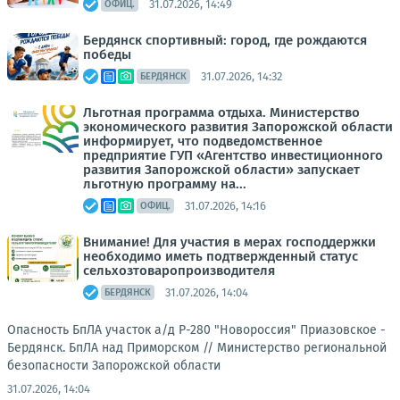
31.07.2026, 14:49
ОФИЦ.
Бердянск спортивный: город, где рождаются
победы
31.07.2026, 14:32
БЕРДЯНСК
Льготная программа отдыха. Министерство
экономического развития Запорожской области
информирует, что подведомственное
предприятие ГУП «Агентство инвестиционного
развития Запорожской области» запускает
льготную программу на...
31.07.2026, 14:16
ОФИЦ.
Внимание! Для участия в мерах господдержки
необходимо иметь подтвержденный статус
сельхозтоваропроизводителя
31.07.2026, 14:04
БЕРДЯНСК
Опасность БпЛА участок а/д Р-280 "Новороссия" Приазовское -
Бердянск. БпЛА над Приморском //
Министерство региональной
безопасности Запорожской области
31.07.2026, 14:04