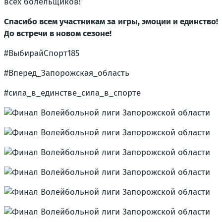
всех болельщиков!
Спасибо всем участникам за игры, эмоции и единство!
До встречи в новом сезоне!
#ВыбирайСпорт185
#Вперед_Запорожская_область
#сила_в_единстве_сила_в_спорте