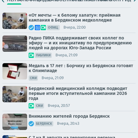
«От мечты — к белому халату»: приёмная
кампания в Бердянском медколледже
Вчера, 22:00
ОФИЦ.
Радио ПИКА поддерживает своих коллег по
эфиру — и их инициативу по предупреждению
людей на дорогах Юго-Запада России
Вчера, 21:09
ПАБЛИКИ
Медаль в 17 лет : Борчиху из Бердянска готовят
к Олимпиаде
Вчера, 21:09
СМИ
Бердянский медицинский колледж подводит
первые итоги вступительной кампании 2026
года
Вчера, 20:57
СМИ
Вниманию жителей города Бердянск
Вчера, 20:43
БЕРДЯНСК
С 7 на 8 августа на территории региона