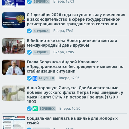
Вчера, 18:03
БЕРДЯНСК
С 1 декабря 2026 года вступят в силу изменения
в законодательство в сфере государственной
регистрации актов гражданского состояния
Вчера, 17:41
БЕРДЯНСК
В библиотеке села Новотроицкое отметили
Международный день дружбы
Вчера, 17:05
БЕРДЯНСК
Глава Бердянска Андрей Ковганко:
«Предпринимаются беспрецедентные меры по
стабилизации ситуации
Вчера, 17:05
БЕРДЯНСК
Анна Хорошун: 7 августа. Две блистательные
победы русского флота Петра I над шведами: у
мыса Гангут (1714 ) и острова Гренгам (1720 )
1803
Вчера, 16:50
БЕРДЯНСК
Социальная выплата на жильё для молодых
семей