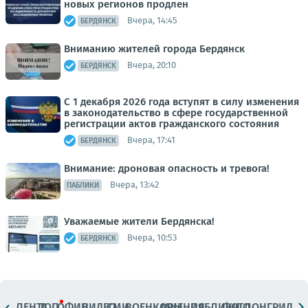
новых регионов продлен
Вчера, 14:45
БЕРДЯНСК
Вниманию жителей города Бердянск
Вчера, 20:10
БЕРДЯНСК
С 1 декабря 2026 года вступят в силу изменения
в законодательство в сфере государственной
регистрации актов гражданского состояния
Вчера, 17:41
БЕРДЯНСК
Внимание: дроновая опасность и тревога!
Вчера, 13:42
ПАБЛИКИ
Уважаемые жители Бердянска!
Вчера, 10:53
БЕРДЯНСК
ЛЕНТА
ТОП
ОФИЦ.
ВИДЕО
СМИ
ВОЕНКОРЫ
МНЕНИЯ
ПАБЛИКИ
ФОТО
ЛОНГРИДЫ