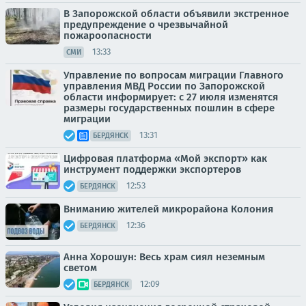
В Запорожской области объявили экстренное
предупреждение о чрезвычайной
пожароопасности
13:33
СМИ
Управление по вопросам миграции Главного
управления МВД России по Запорожской
области информирует: с 27 июля изменятся
размеры государственных пошлин в сфере
миграции
13:31
БЕРДЯНСК
Цифровая платформа «Мой экспорт» как
инструмент поддержки экспортеров
12:53
БЕРДЯНСК
Вниманию жителей микрорайона Колония
12:36
БЕРДЯНСК
Анна Хорошун: Весь храм сиял неземным
светом
12:09
БЕРДЯНСК