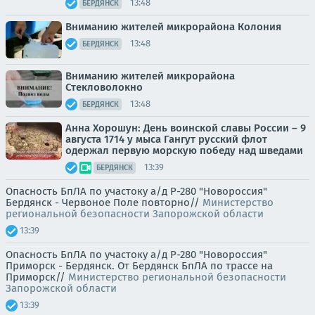
13:48
БЕРДЯНСК
Вниманию жителей микрорайона Колония
13:48
БЕРДЯНСК
Вниманию жителей микрорайона
Стекловолокно
13:48
БЕРДЯНСК
Анна Хорошун: День воинской славы России – 9
августа 1714 у мыса Гангут русский флот
одержал первую морскую победу над шведами
13:39
БЕРДЯНСК
Опасность БпЛА по участоку а/д Р-280 "Новороссия"
Бердянск - Червоное Поле повторно//
Министерство
региональной безопасности Запорожской области
13:39
Опасность БпЛА по участоку а/д Р-280 "Новороссия"
Приморск - Бердянск. От Бердянск БпЛА по трассе на
Приморск//
Министерство региональной безопасности
Запорожской области
13:39