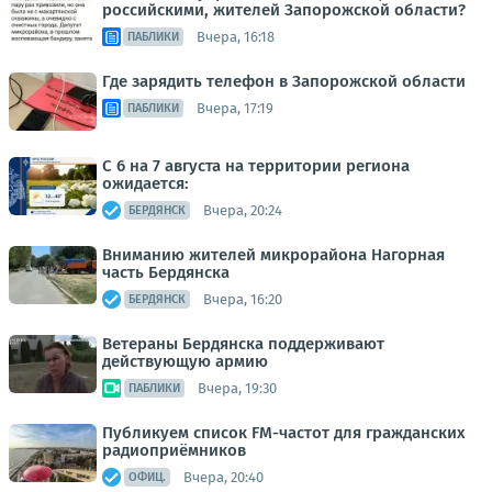
российскими, жителей Запорожской области?
Вчера, 16:18
ПАБЛИКИ
Где зарядить телефон в Запорожской области
Вчера, 17:19
ПАБЛИКИ
С 6 на 7 августа на территории региона
ожидается:
Вчера, 20:24
БЕРДЯНСК
Вниманию жителей микрорайона Нагорная
часть Бердянска
Вчера, 16:20
БЕРДЯНСК
Ветераны Бердянска поддерживают
действующую армию
Вчера, 19:30
ПАБЛИКИ
Публикуем список FM-частот для гражданских
радиоприёмников
Вчера, 20:40
ОФИЦ.