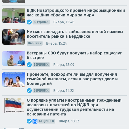
В ДК Новотроицкого прошёл информационный
час ко Дню «Врачи мира за мир»
Вчера, 15:46
БЕРДЯНСК
Не смог совладать с соблазном легкой наживы
посетитель рынка в Бердянске
Вчера, 15:24
ПАБЛИКИ
Ветераны СВО будут получать набор соцуслуг
быстрее
Вчера, 15:09
БЕРДЯНСК
Проверьте, подходите ли вы для получения
семейной выплаты, если у вас растут двое и
более детей
Вчера, 14:22
БЕРДЯНСК
О порядке уплаты иностранными гражданами
авансовых платежей по НДФЛ при
осуществлении трудовой деятельности на
основании патента
Вчера, 13:32
БЕРДЯНСК