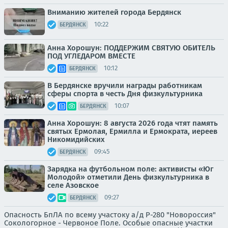
Вниманию жителей города Бердянск
10:22
БЕРДЯНСК
Анна Хорошун: ПОДДЕРЖИМ СВЯТУЮ ОБИТЕЛЬ
ПОД УГЛЕДАРОМ ВМЕСТЕ
10:12
БЕРДЯНСК
В Бердянске вручили награды работникам
сферы спорта в честь Дня физкультурника
10:07
БЕРДЯНСК
Анна Хорошун: 8 августа 2026 года чтят память
святых Ермолая, Ермилла и Ермократа, иереев
Никомидийских
09:45
БЕРДЯНСК
Зарядка на футбольном поле: активисты «Юг
Молодой» отметили День физкультурника в
селе Азовское
09:27
БЕРДЯНСК
Опасность БпЛА по всему участоку а/д Р-280 "Новороссия"
Сокологорное - Червоное Поле. Особые опасные участки