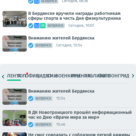
Сегодня, 08:36
БЕРДЯНСК
В Бердянске вручили награды работникам
сферы спорта в честь Дня физкультурника
Сегодня, 10:07
БЕРДЯНСК
Вниманию жителей Бердянска
Сегодня, 15:54
БЕРДЯНСК
ЛЕНТА
ТОП
ОФИЦ.
ВИДЕО
СМИ
ВОЕНКОРЫ
МНЕНИЯ
ПАБЛИКИ
ФОТО
ЛОНГРИДЫ
Вниманию жителей Бердянска
15:54
БЕРДЯНСК
В ДК Новотроицкого прошёл информационный
час ко Дню «Врачи мира за мир»
15:46
БЕРДЯНСК
Не смог совладать с соблазном легкой наживы