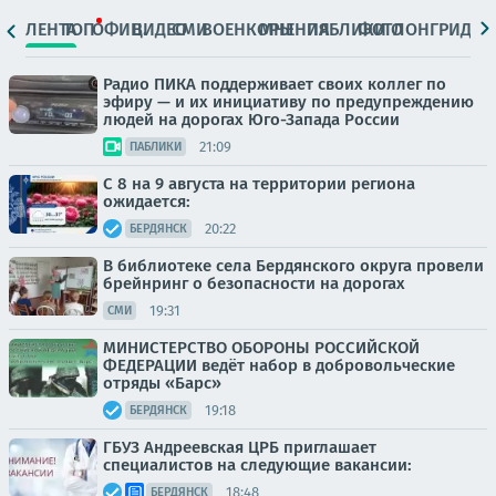
ЛЕНТА
ТОП
ОФИЦ.
ВИДЕО
СМИ
ВОЕНКОРЫ
МНЕНИЯ
ПАБЛИКИ
ФОТО
ЛОНГРИДЫ
Радио ПИКА поддерживает своих коллег по
эфиру — и их инициативу по предупреждению
людей на дорогах Юго-Запада России
21:09
ПАБЛИКИ
С 8 на 9 августа на территории региона
ожидается:
20:22
БЕРДЯНСК
В библиотеке села Бердянского округа провели
брейнринг о безопасности на дорогах
19:31
СМИ
МИНИСТЕРСТВО ОБОРОНЫ РОССИЙСКОЙ
ФЕДЕРАЦИИ ведёт набор в добровольческие
отряды «Барс»
19:18
БЕРДЯНСК
ГБУЗ Андреевская ЦРБ приглашает
специалистов на следующие вакансии:
18:48
БЕРДЯНСК