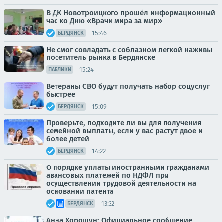
В ДК Новотроицкого прошёл информационный
час ко Дню «Врачи мира за мир»
15:46
БЕРДЯНСК
Не смог совладать с соблазном легкой наживы
посетитель рынка в Бердянске
15:24
ПАБЛИКИ
Ветераны СВО будут получать набор соцуслуг
быстрее
15:09
БЕРДЯНСК
Проверьте, подходите ли вы для получения
семейной выплаты, если у вас растут двое и
более детей
14:22
БЕРДЯНСК
О порядке уплаты иностранными гражданами
авансовых платежей по НДФЛ при
осуществлении трудовой деятельности на
основании патента
13:32
БЕРДЯНСК
Анна Хорошун: Официальное сообщение