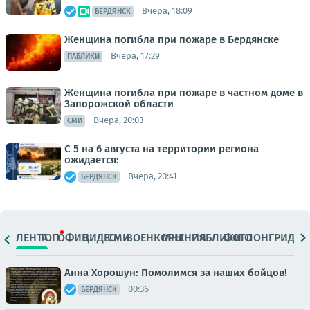
Вчера, 18:09
БЕРДЯНСК
Женщина погибла при пожаре в Бердянске
Вчера, 17:29
ПАБЛИКИ
Женщина погибла при пожаре в частном доме в
Запорожской области
Вчера, 20:03
СМИ
С 5 на 6 августа на территории региона
ожидается:
Вчера, 20:41
БЕРДЯНСК
ЛЕНТА
ТОП
ОФИЦ.
ВИДЕО
СМИ
ВОЕНКОРЫ
МНЕНИЯ
ПАБЛИКИ
ФОТО
ЛОНГРИДЫ
Анна Хорошун: Помолимся за наших бойцов!
00:36
БЕРДЯНСК