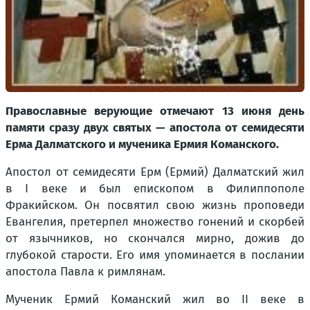
Православные верующие отмечают 13 июня день
памяти сразу двух святых — апостола от семидесяти
Ерма Далматского и мученика Ермия Команского.
Апостол от семидесяти Ерм (Ермий) Далматский жил
в I веке и был епископом в Филиппополе
Фракийском. Он посвятил свою жизнь проповеди
Евангелия, претерпел множество гонений и скорбей
от язычников, но скончался мирно, дожив до
глубокой старости. Его имя упоминается в послании
апостола Павла к римлянам.
Мученик Ермий Команский жил во II веке в