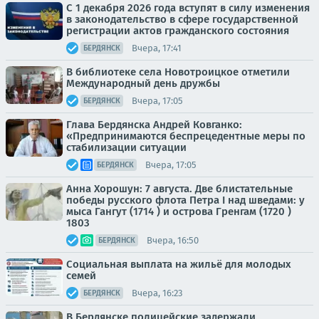
С 1 декабря 2026 года вступят в силу изменения
в законодательство в сфере государственной
регистрации актов гражданского состояния
Вчера, 17:41
БЕРДЯНСК
В библиотеке села Новотроицкое отметили
Международный день дружбы
Вчера, 17:05
БЕРДЯНСК
Глава Бердянска Андрей Ковганко:
«Предпринимаются беспрецедентные меры по
стабилизации ситуации
Вчера, 17:05
БЕРДЯНСК
Анна Хорошун: 7 августа. Две блистательные
победы русского флота Петра I над шведами: у
мыса Гангут (1714 ) и острова Гренгам (1720 )
1803
Вчера, 16:50
БЕРДЯНСК
Социальная выплата на жильё для молодых
семей
Вчера, 16:23
БЕРДЯНСК
В Бердянске полицейские задержали