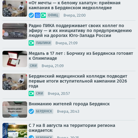
«От мечты — к белому халату»: приёмная
кампания в Бердянском медколледже
Вчера, 22:00
ОФИЦ.
Радио ПИКА поддерживает своих коллег по
эфиру — и их инициативу по предупреждению
людей на дорогах Юго-Запада России
Вчера, 21:09
ПАБЛИКИ
Медаль в 17 лет : Борчиху из Бердянска готовят
к Олимпиаде
Вчера, 21:09
СМИ
Бердянский медицинский колледж подводит
первые итоги вступительной кампании 2026
года
Вчера, 20:57
СМИ
Вниманию жителей города Бердянск
Вчера, 20:43
БЕРДЯНСК
С 7 на 8 августа на территории региона
ожидается:
Вчера, 20:25
БЕРДЯНСК