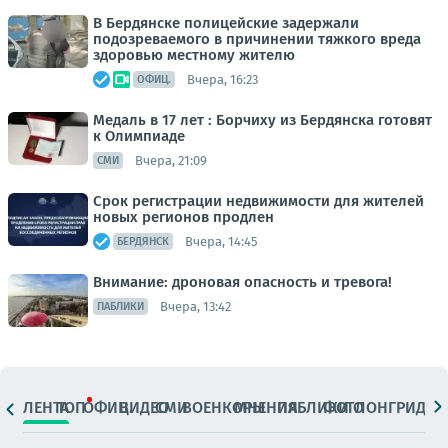
В Бердянске полицейские задержали
подозреваемого в причинении тяжкого вреда
здоровью местному жителю
Вчера, 16:23
ОФИЦ.
Медаль в 17 лет : Борчиху из Бердянска готовят
к Олимпиаде
Вчера, 21:09
СМИ
Срок регистрации недвижимости для жителей
новых регионов продлен
Вчера, 14:45
БЕРДЯНСК
Внимание: дроновая опасность и тревога!
Вчера, 13:42
ПАБЛИКИ
ЛЕНТА
ТОП
ОФИЦ.
ВИДЕО
СМИ
ВОЕНКОРЫ
МНЕНИЯ
ПАБЛИКИ
ФОТО
ЛОНГРИДЫ