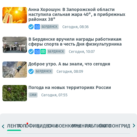
Анна Хорошун: В Запорожской области
наступила сильная жара 40°, в прибрежных
районах 38°
Сегодня, 08:36
БЕРДЯНСК
В Бердянске вручили награды работникам
сферы спорта в честь Дня физкультурника
Сегодня, 10:07
БЕРДЯНСК
Доброе утро. А вы знали, что сегодня
Сегодня, 08:09
БЕРДЯНСК
Погода на новых территориях России
Сегодня, 07:55
СМИ
ЛЕНТА
ТОП
ОФИЦ.
ВИДЕО
СМИ
ВОЕНКОРЫ
МНЕНИЯ
ПАБЛИКИ
ФОТО
ЛОНГРИДЫ