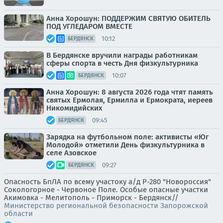
Анна Хорошун: ПОДДЕРЖИМ СВЯТУЮ ОБИТЕЛЬ
ПОД УГЛЕДАРОМ ВМЕСТЕ
10:12
БЕРДЯНСК
В Бердянске вручили награды работникам
сферы спорта в честь Дня физкультурника
10:07
БЕРДЯНСК
Анна Хорошун: 8 августа 2026 года чтят память
святых Ермолая, Ермилла и Ермократа, иереев
Никомидийских
09:45
БЕРДЯНСК
Зарядка на футбольном поле: активисты «Юг
Молодой» отметили День физкультурника в
селе Азовское
09:27
БЕРДЯНСК
Опасность БпЛА по всему участоку а/д Р-280 "Новороссия"
Сокологорное - Червоное Поле. Особые опасные участки
Акимовка - Мелитополь - Приморск - Бердянск//
Министерство региональной безопасности Запорожской
области