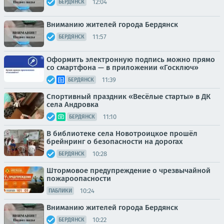
12:04
БЕРДЯНСК
Вниманию жителей города Бердянск
11:57
БЕРДЯНСК
Оформить электронную подпись можно прямо
со смартфона — в приложении «Госключ»
11:39
БЕРДЯНСК
Спортивный праздник «Весёлые старты» в ДК
села Андровка
11:10
БЕРДЯНСК
В библиотеке села Новотроицкое прошёл
брейнринг о безопасности на дорогах
10:28
БЕРДЯНСК
Штормовое предупреждение о чрезвычайной
пожароопасности
10:24
ПАБЛИКИ
Вниманию жителей города Бердянск
10:22
БЕРДЯНСК