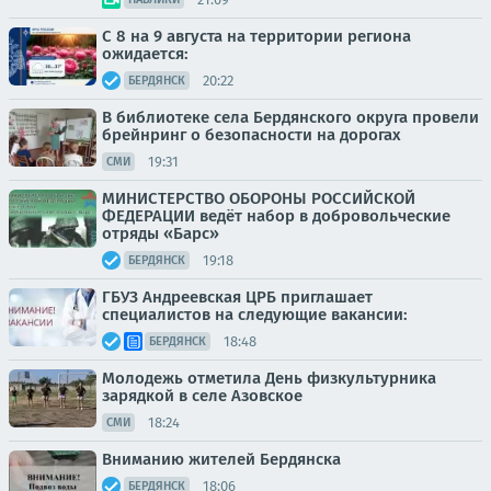
С 8 на 9 августа на территории региона
ожидается:
20:22
БЕРДЯНСК
В библиотеке села Бердянского округа провели
брейнринг о безопасности на дорогах
19:31
СМИ
МИНИСТЕРСТВО ОБОРОНЫ РОССИЙСКОЙ
ФЕДЕРАЦИИ ведёт набор в добровольческие
отряды «Барс»
19:18
БЕРДЯНСК
ГБУЗ Андреевская ЦРБ приглашает
специалистов на следующие вакансии:
18:48
БЕРДЯНСК
Молодежь отметила День физкультурника
зарядкой в селе Азовское
18:24
СМИ
Вниманию жителей Бердянска
18:06
БЕРДЯНСК