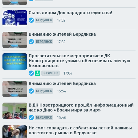
Стань лицом Дня народного единства!
17:32
БЕРДЯНСК
Вниманию жителей Бердянска
17:32
БЕРДЯНСК
Просветительское мероприятие в ДК
Новотроицкого: учимся обеспечивать личную
безопасность
17:04
БЕРДЯНСК
Вниманию жителей Бердянска
15:54
БЕРДЯНСК
В ДК Новотроицкого прошёл информационный
час ко Дню «Врачи мира за мир»
15:46
БЕРДЯНСК
Не смог совладать с соблазном легкой наживы
посетитель рынка в Бердянске