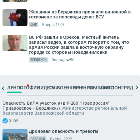
Женщину из Бердянска признали виновной в
госизмене за переводы денег ВСУ
Вчера, 17:07
СМИ
ВС РФ зашли в Орехов. Местный житель
записал видео, в котором говорит о том, что
армия России зашла в восточную окраину
города со стороны Новоданиловки
Вчера, 14:50
БЕРДЯНСК
ЛЕНТА
ТОП
ОФИЦ.
ВИДЕО
СМИ
ВОЕНКОРЫ
МНЕНИЯ
ПАБЛИКИ
ФОТО
ЛОНГРИДЫ
Опасность БпЛА участок а/д Р-280 "Новороссия"
Приазовское - Бердянск//
Министерство региональной
безопасности Запорожской области
01:09
Дроновая опасность и тревога!
Вчера, 23:22
ПАБЛИКИ