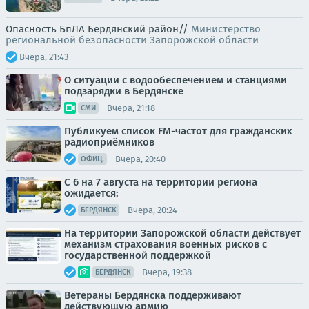
Опасность БпЛА Бердянский район//
Министерство
региональной безопасности Запорожской области
Вчера, 21:43
О ситуации с водообеспечением и станциями
подзарядки в Бердянске
Вчера, 21:18
СМИ
Публикуем список FM-частот для гражданских
радиоприёмников
Вчера, 20:40
ОФИЦ.
С 6 на 7 августа на территории региона
ожидается:
Вчера, 20:24
БЕРДЯНСК
На территории Запорожской области действует
механизм страхования военных рисков с
государственной поддержкой
Вчера, 19:38
БЕРДЯНСК
Ветераны Бердянска поддерживают
действующую армию