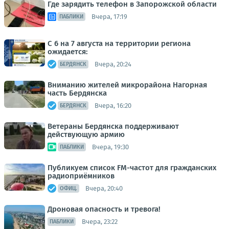
Где зарядить телефон в Запорожской области
Вчера, 17:19
ПАБЛИКИ
С 6 на 7 августа на территории региона
ожидается:
Вчера, 20:24
БЕРДЯНСК
Вниманию жителей микрорайона Нагорная
часть Бердянска
Вчера, 16:20
БЕРДЯНСК
Ветераны Бердянска поддерживают
действующую армию
Вчера, 19:30
ПАБЛИКИ
Публикуем список FM-частот для гражданских
радиоприёмников
Вчера, 20:40
ОФИЦ.
Дроновая опасность и тревога!
Вчера, 23:22
ПАБЛИКИ