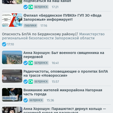
подписаться на наш канал
17:21
БЕРДЯНСК
Филиал «Бердянское ПУВКХ» ГУП ЗО «Вода
Запорожья» информирует!
17:16
ПАБЛИКИ
Опасность БпЛА по Бердянскому району//
Министерство
региональной безопасности Запорожской области
17:10
Анна Хорошун: Быт военного священника на
передовой
16:41
БЕРДЯНСК
Радиочастоты, оповещающие о пролетах БпЛА
на трассе «Новороссия»
15:57
БЕРДЯНСК
Вниманию жителей микрорайона Нагорная
часть города
15:36
БЕРДЯНСК
Анна Хорошун: Парашютист дернул кольцо —
основной купол не раскрылся