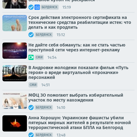
15:19
БЕРДЯНСК
Срок действия электронного сертификата на
технические средства реабилитации истек: что
делать и как продлить
15:12
БЕРДЯНСК
Не дайте себя обмануть: как не стать частью
преступной сети через интернет-рекламу
14:54
СМИ
В Андровке молодежи показали фильм «Путь
героя» о вреде виртуальной «прокачки»
персонажей
14:51
СМИ
МФЦ ЗО помогают выбрать избирательный
участок по месту нахождения
14:10
БЕРДЯНСК
Анна Хорошун: Украинские фашисты убили
пятерых мирных жителей в результате ночной
террористической атаки БПЛА на Белгород
13:48
БЕРДЯНСК