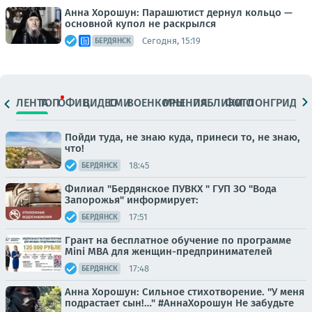
Анна Хорошун: Парашютист дернул кольцо —
основной купол не раскрылся
Сегодня, 15:19
БЕРДЯНСК
ЛЕНТА
ТОП
ОФИЦ.
ВИДЕО
СМИ
ВОЕНКОРЫ
МНЕНИЯ
ПАБЛИКИ
ФОТО
ЛОНГРИДЫ
Пойди туда, не знаю куда, принеси то, не знаю,
что!
18:45
БЕРДЯНСК
Филиал "Бердянское ПУВКХ " ГУП ЗО "Вода
Запорожья" информирует:
17:51
БЕРДЯНСК
Грант на бесплатное обучение по программе
Mini MBA для женщин-предпринимателей
17:48
БЕРДЯНСК
Анна Хорошун: Сильное стихотворение. "У меня
подрастает сын!…" #АннаХорошун Не забудьте