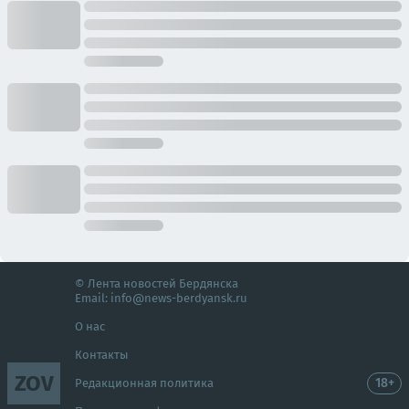
© Лента новостей Бердянска
Email:
info@news-berdyansk.ru
О нас
Контакты
ZOV
18+
Редакционная политика