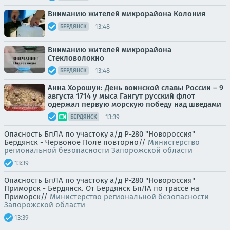
Вниманию жителей микрорайона Колония
13:48
БЕРДЯНСК
Вниманию жителей микрорайона
Стекловолокно
13:48
БЕРДЯНСК
Анна Хорошун: День воинской славы России – 9
августа 1714 у мыса Гангут русский флот
одержал первую морскую победу над шведами
13:39
БЕРДЯНСК
Опасность БпЛА по участоку а/д Р-280 "Новороссия"
Бердянск - Червоное Поле повторно//
Министерство
региональной безопасности Запорожской области
13:39
Опасность БпЛА по участоку а/д Р-280 "Новороссия"
Приморск - Бердянск. От Бердянск БпЛА по трассе на
Приморск//
Министерство региональной безопасности
Запорожской области
13:39