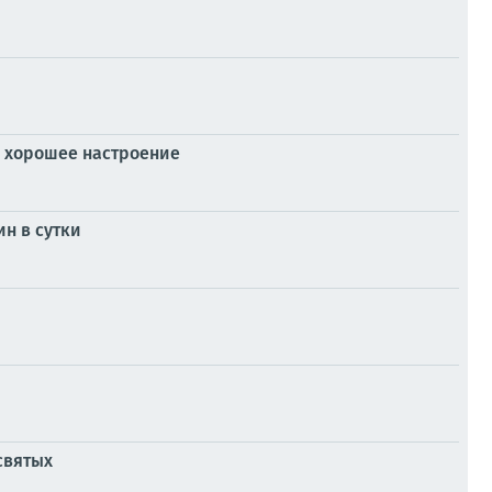
и хорошее настроение
н в сутки
святых