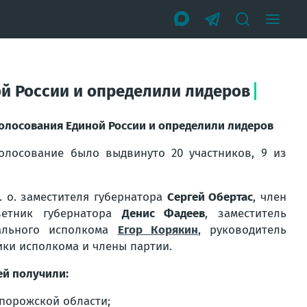
й России и определили лидеров
голосования Единой России и определили лидеров
голосование было выдвинуто 20 участников, 9 из
. о. заместителя губернатора
Сергей Обертас
, член
оветник губернатора
Денис Фадеев
, заместитель
нального исполкома
Егор Корякин
, руководитель
ики исполкома и члены партии.
й получили:
порожской области;