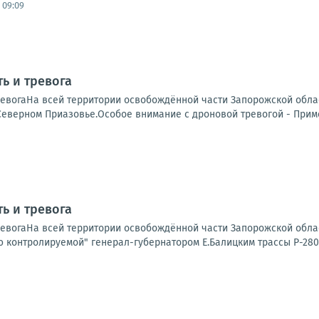
 09:09
ь и тревога
ревогаНа всей территории освобождённой части Запорожской обла
Северном Приазовье.Особое внимание с дроновой тревогой - Примо
ь и тревога
ревогаНа всей территории освобождённой части Запорожской облас
 контролируемой" генерал-губернатором Е.Балицким трассы Р-280 