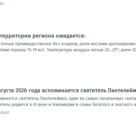
:04
а территории региона ожидается:
Ночью преимущественно без осадков, днем местами кратковременны
тами порывы 15-19 м/с. Температура воздуха ночью 20…25°; днем 30…
вгуста 2026 года вспоминается святитель Пантелей
оминается святитель Пантелеймон, один из самых почитаемых святы
тель родился в III веке в Никомедии в семье богатого и знатного я
 09:07