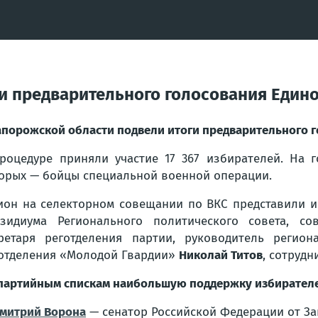
и предварительного голосования Едино
апорожской области подвели итоги предварительного 
роцедуре приняли участие 17 367 избирателей. На 
орых — бойцы специальной военной операции.
ион на селекторном совещании по ВКС представили и
зидиума Регионального политического совета, с
ретаря реготделения партии, руководитель регио
отделения «Молодой Гвардии»
Николай Титов
, сотрудн
партийным спискам наибольшую поддержку избирателе
митрий Ворона
— сенатор Российской Федерации от За