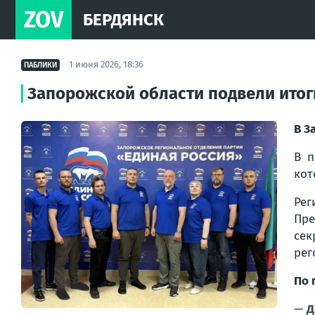
ZOV
БЕРДЯНСК
1 июня 2026, 18:36
ПАБЛИКИ
Запорожской области подвели итог
В З
В п
кот
Рег
Пре
сек
рег
По 
—
Д