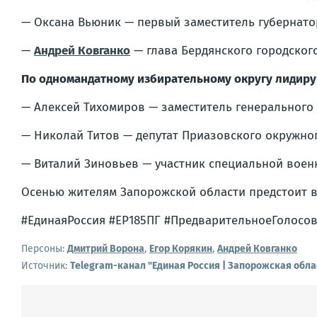
— Оксана Вьюник — первый заместитель губернато
—
Андрей Ковганко
— глава Бердянского городского
По одномандатному избирательному округу лидиру
— Алексей Тихомиров — заместитель генерального
— Николай Титов — депутат Приазовского окружно
— Виталий Зиновьев — участник специальной воен
Осенью жителям Запорожской области предстоит вы
#ЕдинаяРоссия #ЕР185ПГ #ПредварительноеГолосо
Персоны:
Дмитрий Ворона
,
Егор Корякин
,
Андрей Ковганко
Источник:
Telegram-канал "Единая Россия | Запорожская обла