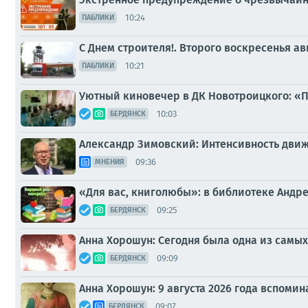
10:24
ПАБЛИКИ
С Днем строителя!. Второго воскресенья ав
10:21
ПАБЛИКИ
Уютный киновечер в ДК Новотроицкого: «
10:03
БЕРДЯНСК
Александр Зимовский: Интенсивность движе
09:36
МНЕНИЯ
«Для вас, книголюбы»: в библиотеке Анд
09:25
БЕРДЯНСК
Анна Хорошун: Сегодня была одна из самых
09:09
БЕРДЯНСК
Анна Хорошун: 9 августа 2026 года вспоми
09:07
БЕРДЯНСК