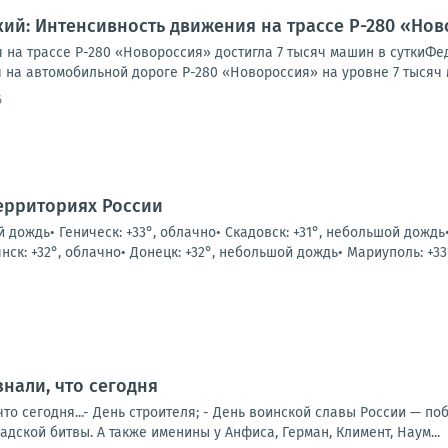
ий: Интенсивность движения на трассе Р-280 «Ново
 на трассе Р-280 «Новороссия» достигла 7 тысяч машин в сутки
на автомобильной дороге Р-280 «Новороссия» на уровне 7 тысяч м
6
ерриториях России
й дождь• Геническ: +33°, облачно• Скадовск: +31°, небольшой дождь
к: +32°, облачно• Донецк: +32°, небольшой дождь• Мариуполь: +33°
знали, что сегодня
что сегодня...- День строителя; - День воинской славы России — п
дской битвы. А также именины у Анфиса, Герман, Климент, Наум...