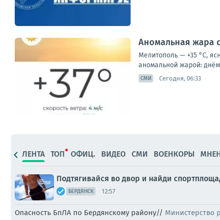
Аномальная жара с
Мелитополь — +35 °С, яс
аномальной жарой: днём 
Сегодня, 06:33
СМИ
ЛЕНТА
ТОП
ОФИЦ.
ВИДЕО
СМИ
ВОЕНКОРЫ
МНЕ
Подтягивайся во двор и найди спортплоща
12:57
БЕРДЯНСК
Опасность БпЛА по Бердянскому району//
Министерство 