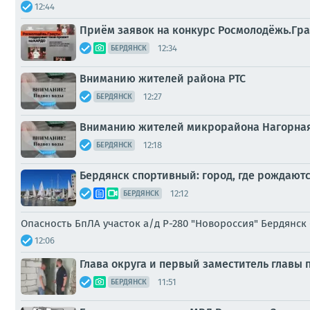
12:44
Приём заявок на конкурс Росмолодёжь.Гра
12:34
БЕРДЯНСК
Вниманию жителей района РТС
12:27
БЕРДЯНСК
Вниманию жителей микрорайона Нагорная
12:18
БЕРДЯНСК
Бердянск спортивный: город, где рождают
12:12
БЕРДЯНСК
Опасность БпЛА участок а/д Р-280 "Новороссия" Бердянск
12:06
Глава округа и первый заместитель главы
11:51
БЕРДЯНСК