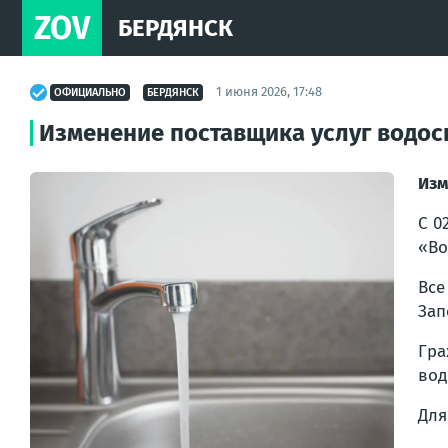
ZOV
БЕРДЯНСК
1 июня 2026, 17:48
ОФИЦИАЛЬНО
БЕРДЯНСК
Изменение поставщика услуг водос
Изм
С 0
«Во
Все
Зап
Гра
вод
Для