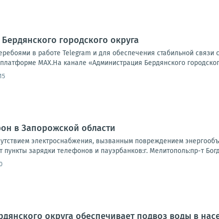
 Бердянского городского округа
еребоями в работе Telegram и для обеспечения стабильной связи
 платформе MAX.На канале «Администрация Бердянского городского
15
фон в Запорожской области
сутствием электроснабжения, вызванным повреждением энергообъ
т пункты зарядки телефонов и пауэрбанков:г. Мелитополь:пр-т Богда
0
дянского округа обеспечивает подвоз воды в нас