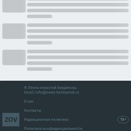
© Лента новостей Бердянска
Email:
info@news-berdyansk.ru
О нас
Контакты
ZOV
18+
Редакционная политика
Политика конфиденциальности