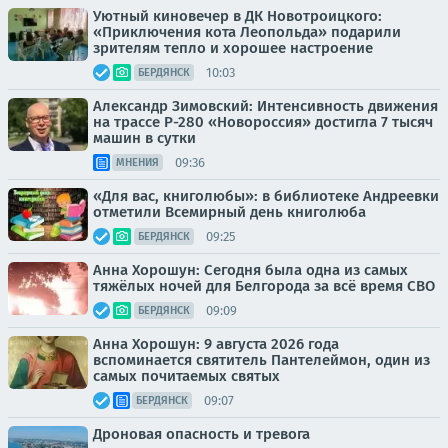
Уютный киновечер в ДК Новотроицкого:
«Приключения кота Леопольда» подарили
зрителям тепло и хорошее настроение
10:03
БЕРДЯНСК
Александр Зимовский: Интенсивность движения
на трассе Р-280 «Новороссия» достигла 7 тысяч
машин в сутки
09:36
МНЕНИЯ
«Для вас, книголюбы»: в библиотеке Андреевки
отметили Всемирный день книголюба
09:25
БЕРДЯНСК
Анна Хорошун: Сегодня была одна из самых
тяжёлых ночей для Белгорода за всё время СВО
09:09
БЕРДЯНСК
Анна Хорошун: 9 августа 2026 года
вспоминается святитель Пантелеймон, один из
самых почитаемых святых
09:07
БЕРДЯНСК
Дроновая опасность и тревога