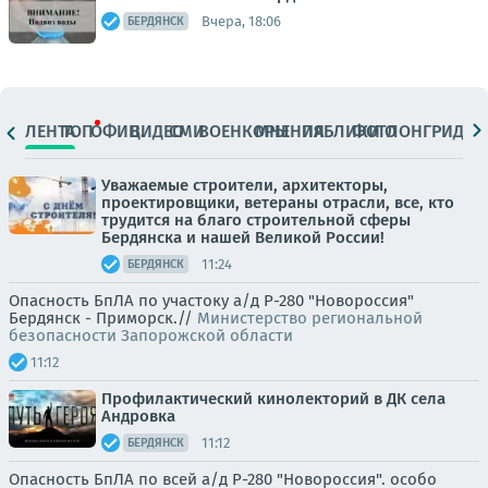
Вчера, 18:06
БЕРДЯНСК
ЛЕНТА
ТОП
ОФИЦ.
ВИДЕО
СМИ
ВОЕНКОРЫ
МНЕНИЯ
ПАБЛИКИ
ФОТО
ЛОНГРИДЫ
Уважаемые строители, архитекторы,
проектировщики, ветераны отрасли, все, кто
трудится на благо строительной сферы
Бердянска и нашей Великой России!
11:24
БЕРДЯНСК
Опасность БпЛА по участоку а/д Р-280 "Новороссия"
Бердянск - Приморск.//
Министерство региональной
безопасности Запорожской области
11:12
Профилактический кинолекторий в ДК села
Андровка
11:12
БЕРДЯНСК
Опасность БпЛА по всей а/д Р-280 "Новороссия". особо