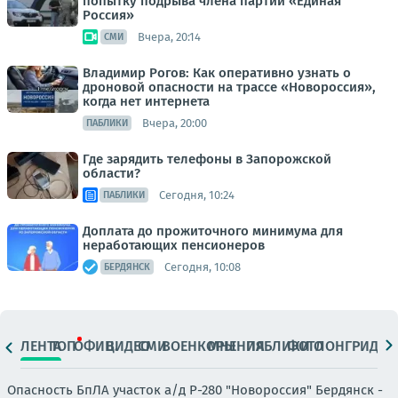
попытку подрыва члена партии «Единая
Россия»
Вчера, 20:14
СМИ
Владимир Рогов: Как оперативно узнать о
дроновой опасности на трассе «Новороссия»,
когда нет интернета
Вчера, 20:00
ПАБЛИКИ
Где зарядить телефоны в Запорожской
области?
Сегодня, 10:24
ПАБЛИКИ
Доплата до прожиточного минимума для
неработающих пенсионеров
Сегодня, 10:08
БЕРДЯНСК
ЛЕНТА
ТОП
ОФИЦ.
ВИДЕО
СМИ
ВОЕНКОРЫ
МНЕНИЯ
ПАБЛИКИ
ФОТО
ЛОНГРИДЫ
Опасность БпЛА участок а/д Р-280 "Новороссия" Бердянск -