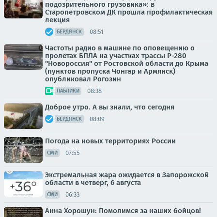
подозрительного грузовика»: в
Старопетровском ДК прошла профилактическая
лекция
08:51
БЕРДЯНСК
Частоты радио в машине по оповещению о
пролётах БПЛА на участках трассы Р-280
"Новороссия" от Ростовской области до Крыма
(пунктов пропуска Чонгар и Армянск)
опубликовал Рогозин
08:38
ПАБЛИКИ
Доброе утро. А вы знали, что сегодня
08:09
БЕРДЯНСК
Погода на новых территориях России
07:55
СМИ
Экстремальная жара ожидается в Запорожской
области в четверг, 6 августа
06:33
СМИ
Анна Хорошун: Помолимся за наших бойцов!