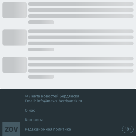
© Лента новостей Бердянска
Email:
info@news-berdyansk.ru
О нас
Контакты
ZOV
18+
Редакционная политика