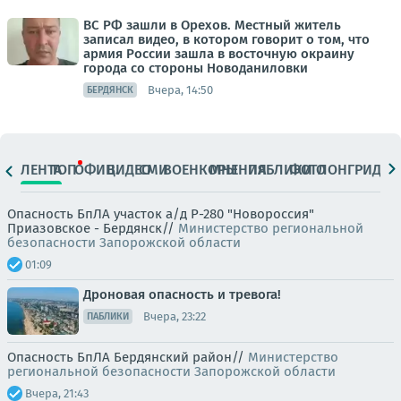
ВС РФ зашли в Орехов. Местный житель
записал видео, в котором говорит о том, что
армия России зашла в восточную окраину
города со стороны Новоданиловки
Вчера, 14:50
БЕРДЯНСК
ЛЕНТА
ТОП
ОФИЦ.
ВИДЕО
СМИ
ВОЕНКОРЫ
МНЕНИЯ
ПАБЛИКИ
ФОТО
ЛОНГРИДЫ
Опасность БпЛА участок а/д Р-280 "Новороссия"
Приазовское - Бердянск//
Министерство региональной
безопасности Запорожской области
01:09
Дроновая опасность и тревога!
Вчера, 23:22
ПАБЛИКИ
Опасность БпЛА Бердянский район//
Министерство
региональной безопасности Запорожской области
Вчера, 21:43