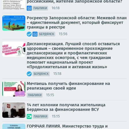
российскими, жителей Запорожской области?
16:18
ПАБЛИКИ
Росреестр Запорожской области: Межевой план
– единственный документ, который фиксирует
границы в реестре
15:56
БЕРДЯНСК
Диспансеризация. Лучший способ оставаться
здоровым – своевременное прохождение
диспансеризации и профилактических
медицинских осмотров, с чем гражданам
помогает национальный проект
«Продолжительная и активная жизнь»
15:18
БЕРДЯНСК
Мечтаешь получить финансирование на
реализацию своей идеи
15:15
ПАБЛИКИ
14 лет колонии получила жительница
Бердянска за финансирование ВСУ
15:15
ПАБЛИКИ
ГОРЯЧАЯ ЛИНИЯ. Министерство труда и