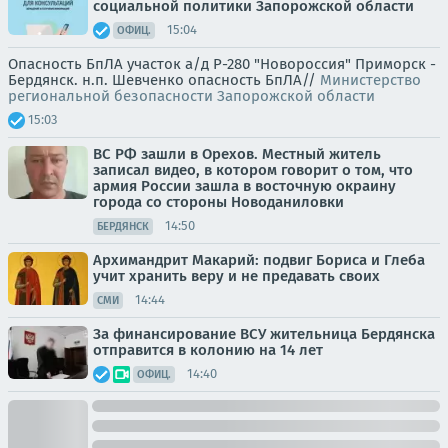
социальной политики Запорожской области
15:04
ОФИЦ.
Опасность БпЛА участок а/д Р-280 "Новороссия" Приморск -
Бердянск. н.п. Шевченко опасность БпЛА//
Министерство
региональной безопасности Запорожской области
15:03
ВС РФ зашли в Орехов. Местный житель
записал видео, в котором говорит о том, что
армия России зашла в восточную окраину
города со стороны Новоданиловки
14:50
БЕРДЯНСК
Архимандрит Макарий: подвиг Бориса и Глеба
учит хранить веру и не предавать своих
14:44
СМИ
За финансирование ВСУ жительница Бердянска
отправится в колонию на 14 лет
14:40
ОФИЦ.