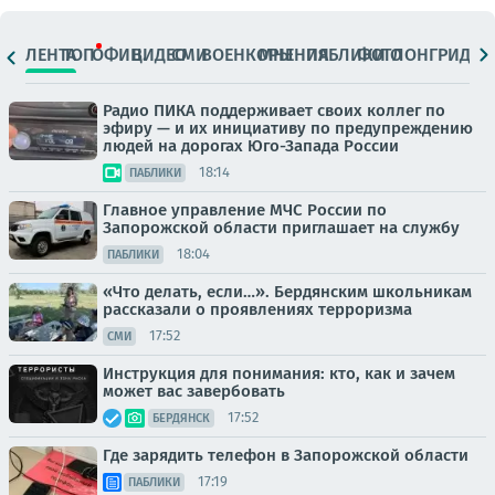
ЛЕНТА
ТОП
ОФИЦ.
ВИДЕО
СМИ
ВОЕНКОРЫ
МНЕНИЯ
ПАБЛИКИ
ФОТО
ЛОНГРИДЫ
Радио ПИКА поддерживает своих коллег по
эфиру — и их инициативу по предупреждению
людей на дорогах Юго-Запада России
18:14
ПАБЛИКИ
Главное управление МЧС России по
Запорожской области приглашает на службу
18:04
ПАБЛИКИ
«Что делать, если…». Бердянским школьникам
рассказали о проявлениях терроризма
17:52
СМИ
Инструкция для понимания: кто, как и зачем
может вас завербовать
17:52
БЕРДЯНСК
Где зарядить телефон в Запорожской области
17:19
ПАБЛИКИ