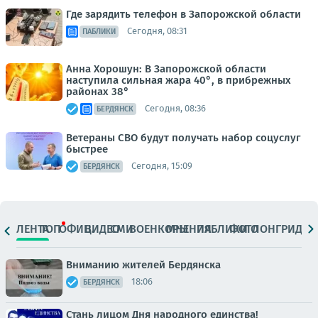
Где зарядить телефон в Запорожской области
Сегодня, 08:31
ПАБЛИКИ
Анна Хорошун: В Запорожской области
наступила сильная жара 40°, в прибрежных
районах 38°
Сегодня, 08:36
БЕРДЯНСК
Ветераны СВО будут получать набор соцуслуг
быстрее
Сегодня, 15:09
БЕРДЯНСК
ЛЕНТА
ТОП
ОФИЦ.
ВИДЕО
СМИ
ВОЕНКОРЫ
МНЕНИЯ
ПАБЛИКИ
ФОТО
ЛОНГРИДЫ
Вниманию жителей Бердянска
18:06
БЕРДЯНСК
Стань лицом Дня народного единства!