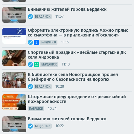
Вниманию жителей города Бердянск
11:57
БЕРДЯНСК
Оформить электронную подпись можно прямо
со смартфона — в приложении «Госключ»
11:39
БЕРДЯНСК
Спортивный праздник «Весёлые старты» в ДК
села Андровка
11:10
БЕРДЯНСК
В библиотеке села Новотроицкое прошёл
брейнринг о безопасности на дорогах
10:28
БЕРДЯНСК
Штормовое предупреждение о чрезвычайной
пожароопасности
10:24
ПАБЛИКИ
Вниманию жителей города Бердянск
10:22
БЕРДЯНСК