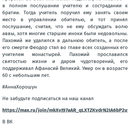
в полном послушании учителю и сострадании к
братии. Тогда учитель поручил ему занять своем
место в управлении обителью, и тот принял
послушание, считая, что не ему обсуждать волю
аввы, хотя многие старшие иноки были недовольны.
Пахомий же удалился в дальнюю обитель, а после
его смерти Феодор стал во главе всех созданных его
учителем монастырей. Пахомий прославился
святостью жизни и даром чудотворений, его
поддерживал Афанасий Великий. Умер он в возрасте
60 с небольшим лет.
#АннаХорошун
Не забудьте подписаться на наш канал
https://max.ru/join/mkXvJ97aAR_qLXTZKvdrN2IA6bP2u
В ВК