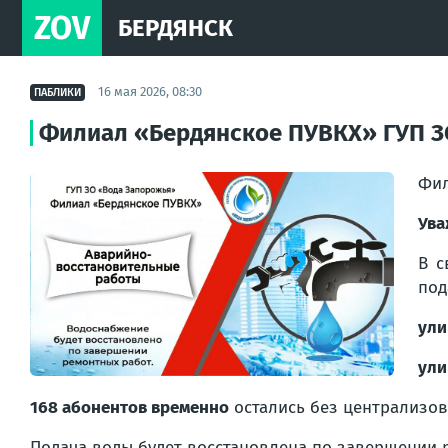
ZOV
БЕРДЯНСК
16 мая 2026, 08:30
ПАБЛИКИ
Филиал «Бердянское ПУВКХ» ГУП З
Фил
Ува
В с
под
ули
ули
168 абонентов временно
остались без централизов
Подача воды будет восстановлена по завершении 