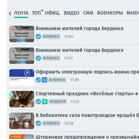
ЛЕНТА
ТОП
ОФИЦ.
ВИДЕО
СМИ
ВОЕНКОРЫ
МНЕ
Вниманию жителей города Бердянск
12:04
БЕРДЯНСК
Вниманию жителей города Бердянск
11:57
БЕРДЯНСК
Оформить электронную подпись можно пря
11:39
БЕРДЯНСК
Спортивный праздник «Весёлые старты» в
11:10
БЕРДЯНСК
В библиотеке села Новотроицкое прошёл б
10:28
БЕРДЯНСК
Штормовое предупреждение о чрезвычайн