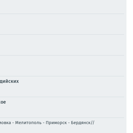
идийских
кое
мовка - Мелитополь - Приморск - Бердянск//