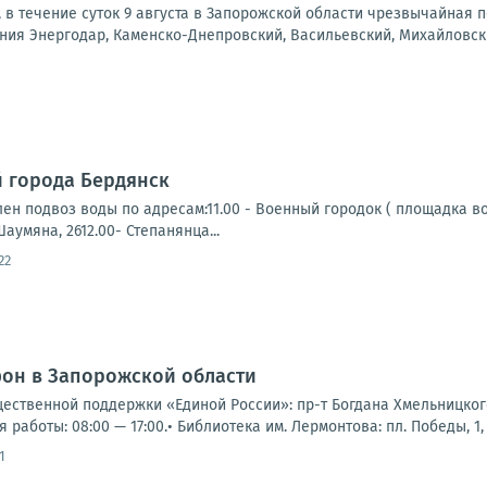
а, в течение суток 9 августа в Запорожской области чрезвычайная
ния Энергодар, Каменско-Днепровский, Васильевский, Михайловский
 города Бердянск
ен подвоз воды по адресам:11.00 - Военный городок ( площадка во
аумяна, 2612.00- Степанянца...
22
фон в Запорожской области
щественной поддержки «Единой России»: пр-т Богдана Хмельницкого,
я работы: 08:00 — 17:00.• Библиотека им. Лермонтова: пл. Победы, 1, 
1