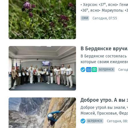
• Херсон: +37°, ясно• Ге
+36°, ясно• Мариуполь: +3
Сегодня, 07:55
СМИ
В Бердянске вручи
В Бердянске состоялась
которые своим ежедневны
Сегод
БЕРДЯНСК
Доброе утро. А вы 
Доброе утроА вы знали, 
Моисей, Прасковья, Фед
Сегодня, 08
БЕРДЯНСК