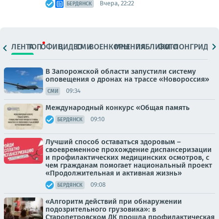
Вчера, 22:22
БЕРДЯНСК
ЛЕНТА
ТОП
ОФИЦ.
ВИДЕО
СМИ
ВОЕНКОРЫ
МНЕНИЯ
ПАБЛИКИ
ФОТО
ЛОНГРИДЫ
В Запорожской области запустили систему
оповещения о дронах на трассе «Новороссия»
09:34
СМИ
Международный конкурс «Общая память
09:10
БЕРДЯНСК
Лучший способ оставаться здоровым –
своевременное прохождение диспансеризации
и профилактических медицинских осмотров, с
чем гражданам помогает национальный проект
«Продолжительная и активная жизнь»
09:08
БЕРДЯНСК
«Алгоритм действий при обнаружении
подозрительного грузовика»: в
Старопетровском ДК прошла профилактическая