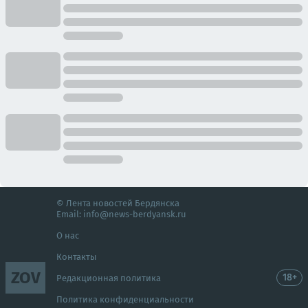
© Лента новостей Бердянска
Email:
info@news-berdyansk.ru
О нас
Контакты
ZOV
18+
Редакционная политика
Политика конфиденциальности