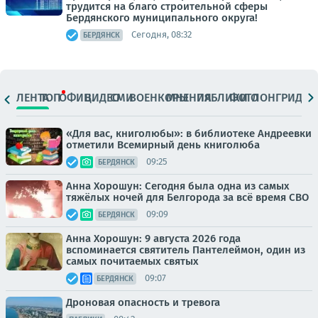
трудится на благо строительной сферы
Бердянского муниципального округа!
Сегодня, 08:32
БЕРДЯНСК
ЛЕНТА
ТОП
ОФИЦ.
ВИДЕО
СМИ
ВОЕНКОРЫ
МНЕНИЯ
ПАБЛИКИ
ФОТО
ЛОНГРИДЫ
«Для вас, книголюбы»: в библиотеке Андреевки
отметили Всемирный день книголюба
09:25
БЕРДЯНСК
Анна Хорошун: Сегодня была одна из самых
тяжёлых ночей для Белгорода за всё время СВО
09:09
БЕРДЯНСК
Анна Хорошун: 9 августа 2026 года
вспоминается святитель Пантелеймон, один из
самых почитаемых святых
09:07
БЕРДЯНСК
Дроновая опасность и тревога