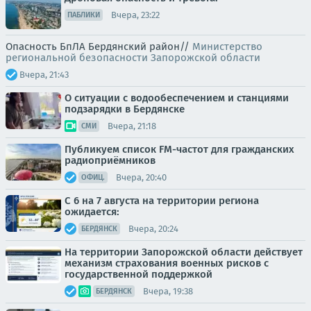
Вчера, 23:22
ПАБЛИКИ
Опасность БпЛА Бердянский район//
Министерство
региональной безопасности Запорожской области
Вчера, 21:43
О ситуации с водообеспечением и станциями
подзарядки в Бердянске
Вчера, 21:18
СМИ
Публикуем список FM-частот для гражданских
радиоприёмников
Вчера, 20:40
ОФИЦ.
С 6 на 7 августа на территории региона
ожидается:
Вчера, 20:24
БЕРДЯНСК
На территории Запорожской области действует
механизм страхования военных рисков с
государственной поддержкой
Вчера, 19:38
БЕРДЯНСК