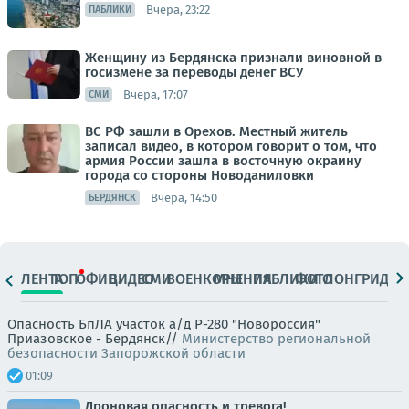
Вчера, 23:22
ПАБЛИКИ
Женщину из Бердянска признали виновной в
госизмене за переводы денег ВСУ
Вчера, 17:07
СМИ
ВС РФ зашли в Орехов. Местный житель
записал видео, в котором говорит о том, что
армия России зашла в восточную окраину
города со стороны Новоданиловки
Вчера, 14:50
БЕРДЯНСК
ЛЕНТА
ТОП
ОФИЦ.
ВИДЕО
СМИ
ВОЕНКОРЫ
МНЕНИЯ
ПАБЛИКИ
ФОТО
ЛОНГРИДЫ
Опасность БпЛА участок а/д Р-280 "Новороссия"
Приазовское - Бердянск//
Министерство региональной
безопасности Запорожской области
01:09
Дроновая опасность и тревога!