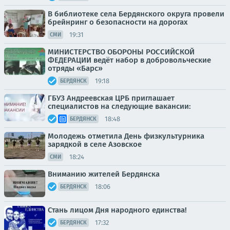
В библиотеке села Бердянского округа провели
брейнринг о безопасности на дорогах
19:31
СМИ
МИНИСТЕРСТВО ОБОРОНЫ РОССИЙСКОЙ
ФЕДЕРАЦИИ ведёт набор в добровольческие
отряды «Барс»
19:18
БЕРДЯНСК
ГБУЗ Андреевская ЦРБ приглашает
специалистов на следующие вакансии:
18:48
БЕРДЯНСК
Молодежь отметила День физкультурника
зарядкой в селе Азовское
18:24
СМИ
Вниманию жителей Бердянска
18:06
БЕРДЯНСК
Стань лицом Дня народного единства!
17:32
БЕРДЯНСК