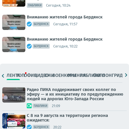
Сегодня, 10:24
ПАБЛИКИ
Вниманию жителей города Бердянск
Сегодня, 11:57
БЕРДЯНСК
Вниманию жителей города Бердянск
Сегодня, 10:22
БЕРДЯНСК
ЛЕНТА
ТОП
ОФИЦ.
ВИДЕО
СМИ
ВОЕНКОРЫ
МНЕНИЯ
ПАБЛИКИ
ФОТО
ЛОНГРИДЫ
Радио ПИКА поддерживает своих коллег по
эфиру — и их инициативу по предупреждению
людей на дорогах Юго-Запада России
21:09
ПАБЛИКИ
С 8 на 9 августа на территории региона
ожидается:
20:22
БЕРДЯНСК