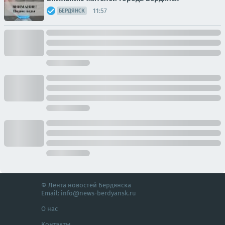
11:57
БЕРДЯНСК
© Лента новостей Бердянска
Email:
info@news-berdyansk.ru
О нас
Контакты