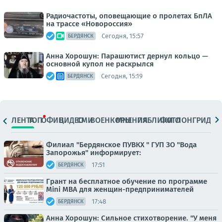
Радиочастоты, оповещающие о пролетах БпЛА
на трассе «Новороссия»
Сегодня, 15:57
БЕРДЯНСК
Анна Хорошун: Парашютист дернул кольцо —
основной купол не раскрылся
Сегодня, 15:19
БЕРДЯНСК
ЛЕНТА
ТОП
ОФИЦ.
ВИДЕО
СМИ
ВОЕНКОРЫ
МНЕНИЯ
ПАБЛИКИ
ФОТО
ЛОНГРИДЫ
Филиал "Бердянское ПУВКХ " ГУП ЗО "Вода
Запорожья" информирует:
17:51
БЕРДЯНСК
Грант на бесплатное обучение по программе
Mini MBA для женщин-предпринимателей
17:48
БЕРДЯНСК
Анна Хорошун: Сильное стихотворение. "У меня