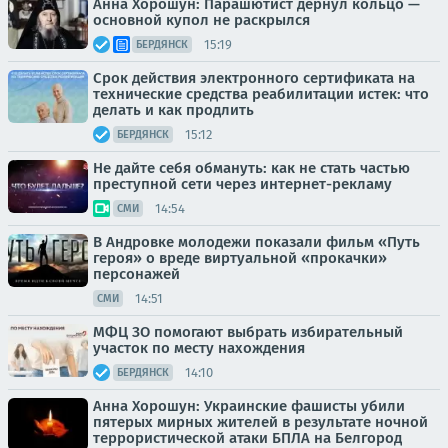
Анна Хорошун: Парашютист дернул кольцо —
основной купол не раскрылся
15:19
БЕРДЯНСК
Срок действия электронного сертификата на
технические средства реабилитации истек: что
делать и как продлить
15:12
БЕРДЯНСК
Не дайте себя обмануть: как не стать частью
преступной сети через интернет-рекламу
14:54
СМИ
В Андровке молодежи показали фильм «Путь
героя» о вреде виртуальной «прокачки»
персонажей
14:51
СМИ
МФЦ ЗО помогают выбрать избирательный
участок по месту нахождения
14:10
БЕРДЯНСК
Анна Хорошун: Украинские фашисты убили
пятерых мирных жителей в результате ночной
террористической атаки БПЛА на Белгород