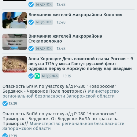
13:48
БЕРДЯНСК
Вниманию жителей микрорайона Колония
13:48
БЕРДЯНСК
Вниманию жителей микрорайона
Стекловолокно
13:48
БЕРДЯНСК
Анна Хорошун: День воинской славы России – 9
августа 1714 у мыса Гангут русский флот
одержал первую морскую победу над шведами
13:39
БЕРДЯНСК
Опасность БпЛА по участоку а/д Р-280 "Новороссия"
Бердянск - Червоное Поле повторно//
Министерство
региональной безопасности Запорожской области
13:39
Опасность БпЛА по участоку а/д Р-280 "Новороссия"
Приморск - Бердянск. От Бердянск БпЛА по трассе на
Приморск//
Министерство региональной безопасности
Запорожской области
13:39