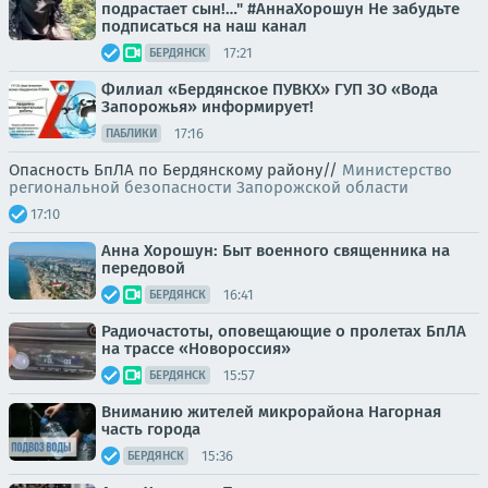
подрастает сын!…" #АннаХорошун Не забудьте
подписаться на наш канал
17:21
БЕРДЯНСК
Филиал «Бердянское ПУВКХ» ГУП ЗО «Вода
Запорожья» информирует!
17:16
ПАБЛИКИ
Опасность БпЛА по Бердянскому району//
Министерство
региональной безопасности Запорожской области
17:10
Анна Хорошун: Быт военного священника на
передовой
16:41
БЕРДЯНСК
Радиочастоты, оповещающие о пролетах БпЛА
на трассе «Новороссия»
15:57
БЕРДЯНСК
Вниманию жителей микрорайона Нагорная
часть города
15:36
БЕРДЯНСК