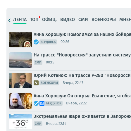
ЛЕНТА
ТОП
ОФИЦ.
ВИДЕО
СМИ
ВОЕНКОРЫ
МНЕ
Анна Хорошун: Помолимся за наших бойцов
00:36
БЕРДЯНСК
На трассе "Новороссия" запустили систем
00:15
СМИ
Юрий Котенок: На трассе Р-280 "Новоросс
Вчера, 22:47
ВОЕНКОРЫ
Анна Хорошун: Он открыл Евангелие, чтобы 
Вчера, 22:22
БЕРДЯНСК
Экстремальная жара ожидается в Запорожск
Вчера, 22:14
СМИ