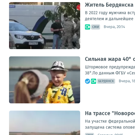
Житель Бердянска 
В 2022 году мужчина вс
деятелем и дальнейшее о
Вчера, 20:14
СМИ
Сильная жара 40° 
Штормовое предупрежден
38°.По данным ФГБУ «Се
Вчера, 1
БЕРДЯНСК
На трассе "Новоро
На участке федеральной
запущена система опове