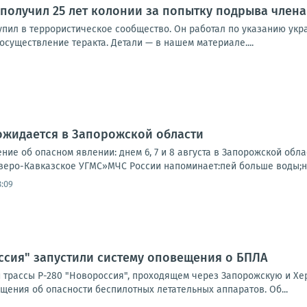
получил 25 лет колонии за попытку подрыва члена
тупил в террористическое сообщество. Он работал по указанию укр
существление теракта. Детали — в нашем материале....
ожидается в Запорожской области
ие об опасном явлении: днем 6, 7 и 8 августа в Запорожской обл
веро-Кавказское УГМС»МЧС России напоминает:пей больше воды;но
8:09
ссия" запустили систему оповещения о БПЛА
 трассы Р-280 "Новороссия", проходящем через Запорожскую и Хе
щения об опасности беспилотных летательных аппаратов. Об...