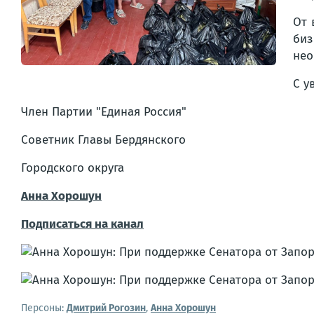
От 
биз
нео
С у
Член Партии "Единая Россия"
Советник Главы Бердянского
Городского округа
Анна Хорошун
Подписаться на канал
Персоны:
Дмитрий Рогозин
,
Анна Хорошун