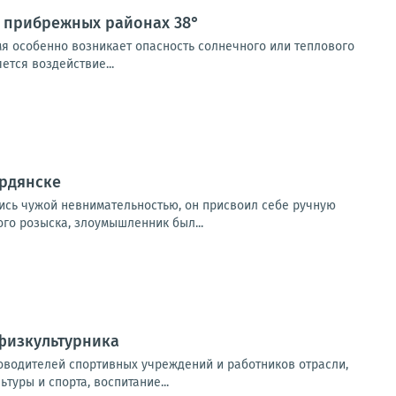
в прибрежных районах 38°
мя особенно возникает опасность солнечного или теплового
тся воздействие...
ердянске
ись чужой невнимательностью, он присвоил себе ручную
ого розыска, злоумышленник был...
 физкультурника
оводителей спортивных учреждений и работников отрасли,
уры и спорта, воспитание...