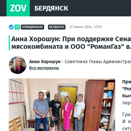
ZOV
БЕРДЯНСК
27 июня 2024, 12:52
ОФИЦИАЛЬНО
БЕРДЯНСК
Анна Хорошун: При поддержке Сена
мясокомбината и ООО "РоманГаз" в.
Анна Хорошун
- Советника Главы Администра
Все материалы
При
"Ро
был
пер
Гра
И я
сит