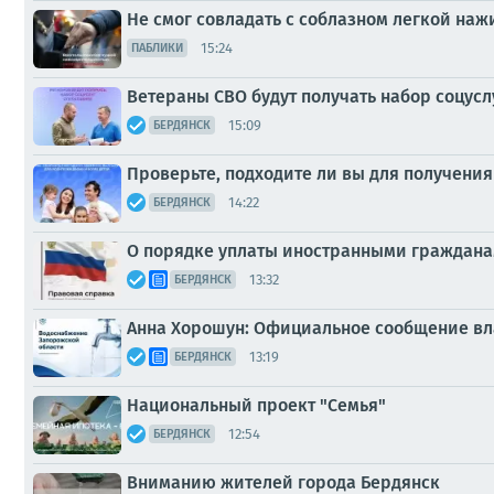
Не смог совладать с соблазном легкой наж
15:24
ПАБЛИКИ
Ветераны СВО будут получать набор соцусл
15:09
БЕРДЯНСК
Проверьте, подходите ли вы для получения
14:22
БЕРДЯНСК
О порядке уплаты иностранными граждана
13:32
БЕРДЯНСК
Анна Хорошун: Официальное сообщение вл
13:19
БЕРДЯНСК
Национальный проект "Семья"
12:54
БЕРДЯНСК
Вниманию жителей города Бердянск