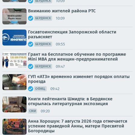
10:09
БЕРДЯНСК
Вниманию жителей района РТС
10:09
БЕРДЯНСК
Госавтоинспекция Запорожской области
разъясняет
09:55
БЕРДЯНСК
Грант на бесплатное обучение по программе
Mini MBA для женщин-предпринимателей
09:47
БЕРДЯНСК
ГУП «АТЗ» временно изменяет порядок оплаты
проезда
09:42
ОФИЦ.
Книги лейтенанта Шмидта: в Бердянске
открылась литературная экспозиция
09:20
СМИ
Анна Хорошун: 7 августа 2026 года отмечается
успение праведной Анны, матери Пресвятой
Богородицы