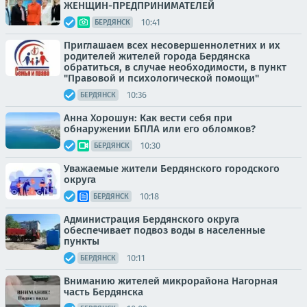
ЖЕНЩИН-ПРЕДПРИНИМАТЕЛЕЙ
10:41
БЕРДЯНСК
Приглашаем всех несовершеннолетних и их
родителей жителей города Бердянска
обратиться, в случае необходимости, в пункт
"Правовой и психологической помощи"
10:36
БЕРДЯНСК
Анна Хорошун: Как вести себя при
обнаружении БПЛА или его обломков?
10:30
БЕРДЯНСК
Уважаемые жители Бердянского городского
округа
10:18
БЕРДЯНСК
Администрация Бердянского округа
обеспечивает подвоз воды в населенные
пункты
10:11
БЕРДЯНСК
Вниманию жителей микрорайона Нагорная
часть Бердянска