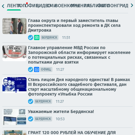
ЛЕНТА
ТОП
ОФИЦ.
ВИДЕО
СМИ
ВОЕНКОРЫ
МНЕНИЯ
ПАБЛИКИ
ФОТО
ЛОНГРИДЫ
Глава округа и первый заместитель главы
проинспектировали ход ремонта в ДК села
Дмитровка
11:51
БЕРДЯНСК
Главное управление МВД России по
Запорожской области информирует население
о потенциальных рисках, связанных с
попытками дачи взятки
11:27
ОФИЦ.
Стань лицом Дня народного единства! В рамках
III Всероссийского свадебного фестиваля, дан
старт масштабному общенациональному
фотопроекту «Улыбка России
11:27
БЕРДЯНСК
Уважаемые жители Бердянска!
10:53
БЕРДЯНСК
ГРАНТ 120 000 РУБЛЕЙ НА ОБУЧЕНИЕ ДЛЯ